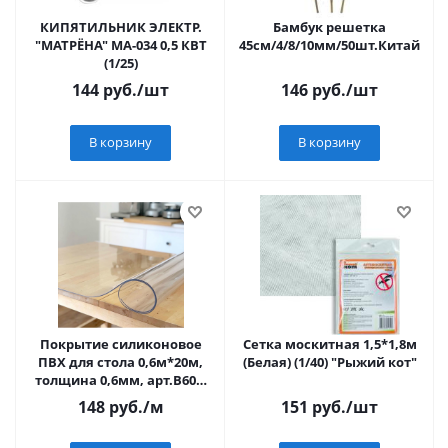
КИПЯТИЛЬНИК ЭЛЕКТР.
Бамбук решетка
"МАТРЁНА" МА-034 0,5 КВТ
45см/4/8/10мм/50шт.Китай
(1/25)
144
руб.
/шт
146
руб.
/шт
В корзину
В корзину
Покрытие силиконовое
Сетка москитная 1,5*1,8м
ПВХ для стола 0,6м*20м,
(Белая) (1/40) "Рыжий кот"
толщина 0,6мм, арт.B600-
H0.6mm
148
руб.
/м
151
руб.
/шт