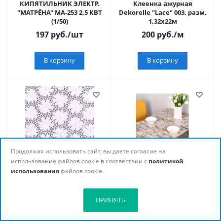
КИПЯТИЛЬНИК ЭЛЕКТР.
Клеенка ажурная
"МАТРЁНА" МА-253 2,5 КВТ
Dekorelle "Lace" 003, разм.
(1/50)
1,32х22м
197
руб.
/шт
200
руб.
/м
В корзину
В корзину
Продолжая использовать сайт, вы даете согласие на
Клеенка столовая
Клеёнка ПВХ на н/о в
использование файлов cookie в соотвествии с
политикой
ажурная Dekorelle "Lace"
рулоне 0,8м х 20м,
использования
файлов cookie.
001(белый), разм. 1,32х22м
арт.LS8191A-80CM
200
руб.
/м
209
руб.
/м
ПРИНЯТЬ
В корзину
В корзину