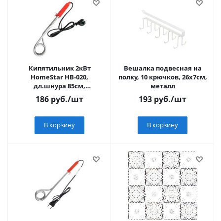
Кипятильник 2кВт
Вешалка подвесная на
HomeStar HB-020,
полку, 10 крючков, 26х7см,
дл.шнура 85см,
металл
алюминиевый ТЭН 7354
186
руб.
/шт
193
руб.
/шт
В корзину
В корзину