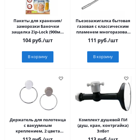
Пакеты для хранения/
Пьезозажигалка бытовая
заморозки Баночки
газовая с классическим
защелка Zip-Lock (900мл)
пламенем многоразовая
3шт/уп, цена за уп,
(1 шт.) зеленая СК-302W с
104
руб.
/шт
111
руб.
/шт
SIL1BAN, Komfi
гибким
В корзину
В корзину
Держатель для полотенца
Комплект душевой ПИ
с вакуумным
(душ, кран, контргайка)
креплением, 2 цвета
ЭлБэт
VETTA Love
112
руб.
/шт
113
руб.
/шт