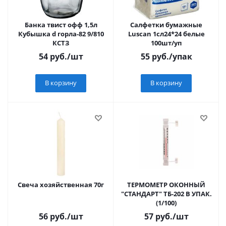
Банка твист офф 1,5л
Салфетки бумажные
Кубышка d горла-82 9/810
Luscan 1сл24*24 белые
КСТЗ
100шт/уп
54
руб.
/шт
55
руб.
/упак
В корзину
В корзину
Свеча хозяйственная 70г
ТЕРМОМЕТР ОКОННЫЙ
"СТАНДАРТ" ТБ-202 В УПАК.
(1/100)
56
руб.
/шт
57
руб.
/шт