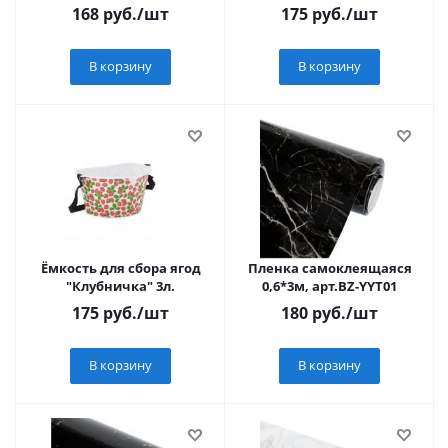
Park
168
руб.
/шт
175
руб.
/шт
В корзину
В корзину
Ёмкость для сбора ягод
Пленка самоклеящаяся
"Клубничка" 3л.
0,6*3м, арт.BZ-YYT01
175
руб.
/шт
180
руб.
/шт
В корзину
В корзину