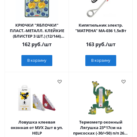
КРЮЧКИ "ЯБЛОЧКИ"
Кипятильник электр.
ПЛАСТ.-МЕТАЛЛ. КЛЕЙКИЕ
"МАТРЕНА" МА-036 1,5кВт
(БЛИСТЕР 3 ШТ.) (12/144)
"МУЛЬТИДОМ" PY27-149
162
руб.
/шт
163
руб.
/шт
В корзину
В корзину
Ловушка клеевая
Термометр оконный
оконная от МУХ 2шт в уп.
Лягушка 23*17см на
HELP
присосках (-30/+50) п/п 2616