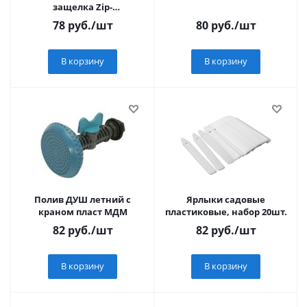
защелка Zip-
Lock(150/500/900мл)3шт/
78
руб.
/шт
80
руб.
/шт
уп,цена за уп
SIL2BAN,Komfi
В корзину
В корзину
Полив ДУШ летний с
Ярлыки садовые
краном пласт МДМ
пластиковые, набор 20шт.
82
руб.
/шт
82
руб.
/шт
В корзину
В корзину