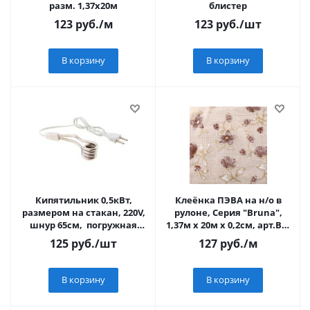
разм. 1,37x20м
блистер
123
руб.
/м
123
руб.
/шт
В корзину
В корзину
Кипятильник 0,5кВт,
Клеёнка ПЭВА на н/о в
размером на стакан, 220V,
рулоне, Серия "Bruna",
шнур 65см, погружная
1,37м х 20м х 0,2см, арт.BZ-
часть 10 см
DMT-EV3639AH
125
руб.
/шт
127
руб.
/м
В корзину
В корзину