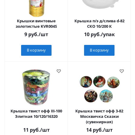
Крышки винтовые
Крышка п/э д/слива d-82
золотистые KVR004S
СКО 10/200 К
9
руб.
/шт
10
руб.
/упак
В корзину
В корзину
Крышка твист офф III-100
Крышка твист офф 3-82
Элитная 10/120/16320
Москвичка Сказки
(сувенирная)
11
руб.
/шт
14
руб.
/шт