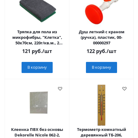
Тряпка для пола из
Душ летний с краном
микрофибры, "Клетка",
(ручка), пластик, 00-
50х70см, 220г/кв.м., 2
00000297
цвета
121
руб.
/шт
122
руб.
/шт
В корзину
В корзину
Клеенка ПВХ без основы
Термометр комнатный
Dekorelle Nicole 062-2,
деревянный ТБ-206,