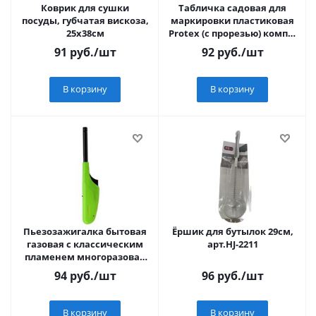
Коврик для сушки
Табличка садовая для
посуды, губчатая вискоза,
маркировки пластиковая
25х38см
Protex (с прорезью) компл.
10шт
91
руб.
/шт
92
руб.
/шт
В корзину
В корзину
Пьезозажигалка бытовая
Ёршик для бутылок 29см,
газовая с классическим
арт.HJ-2211
пламенем многоразовая
(1 шт.) зеленая СК-306
94
руб.
/шт
96
руб.
/шт
СОКОЛ
В корзину
В корзину