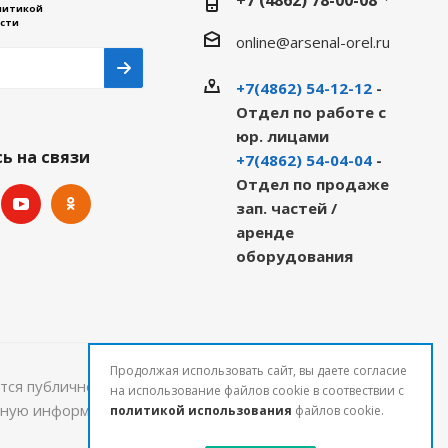
+7 (4862) 78-00-08
литикой
сти
online@arsenal-orel.ru
+7(4862) 54-12-12
-
Отдел по работе с
юр. лицами
ь на связи
+7(4862) 54-04-04
-
Отдел по продаже
зап. частей /
аренде
оборудования
Продолжая использовать сайт, вы даете согласие
тся публичной офертой и могут быть изменены.
на использование файлов cookie в соотвествии с
льную информацию о стоимости и наличии товаров
политикой использования
файлов cookie.