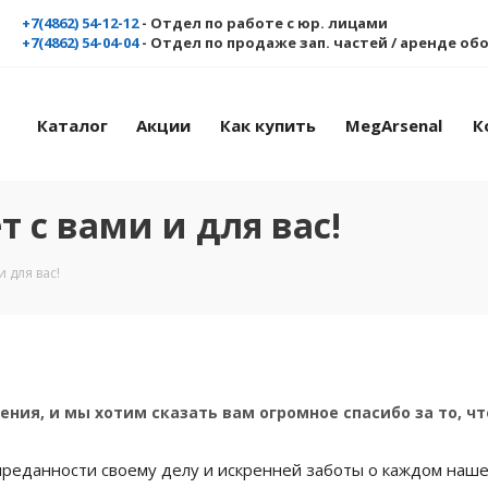
+7(4862) 54-12-12
- Отдел по работе с юр. лицами
+7(4862) 54-04-04
- Отдел по продаже зап. частей / аренде о
Каталог
Акции
Как купить
MegArsenal
К
т с вами и для вас!
и для вас!
ния, и мы хотим сказать вам огромное спасибо за то, чт
, преданности своему делу и искренней заботы о каждом наше