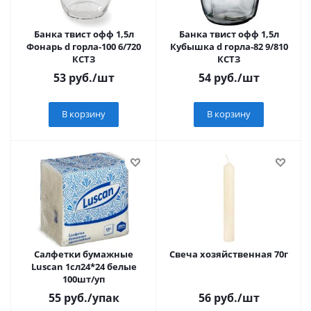
Банка твист офф 1,5л
Банка твист офф 1,5л
Фонарь d горла-100 6/720
Кубышка d горла-82 9/810
КСТЗ
КСТЗ
53
руб.
/шт
54
руб.
/шт
В корзину
В корзину
Салфетки бумажные
Свеча хозяйственная 70г
Luscan 1сл24*24 белые
100шт/уп
55
руб.
/упак
56
руб.
/шт