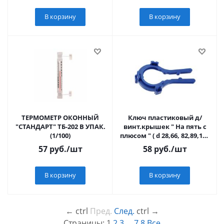
В корзину
В корзину
ТЕРМОМЕТР ОКОННЫЙ
Ключ пластиковый д/
"СТАНДАРТ" ТБ-202 В УПАК.
винт.крышек " На пять с
(1/100)
плюсом " ( d 28,66, 82,89,100
) 5/60
57
руб.
/шт
58
руб.
/шт
В корзину
В корзину
←
ctrl
Пред.
След.
ctrl
→
Страницы:
1
2
3
...
7
8
Все