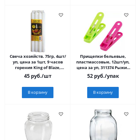
Свеча хозяйств. 75гр, 4шт/
Прищепки бельевые,
уп, цена за 1шт, 9 часов
пластмассовые, 12шт/уп,
горения King of Blaze,
цена за уп, 311374 Рыжий
белый цвет КВ-075
Кот
45
руб.
/шт
52
руб.
/упак
В корзину
В корзину