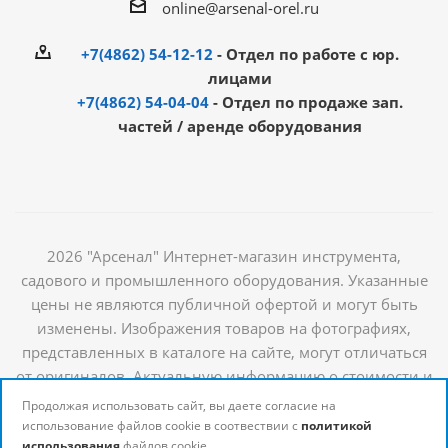
online@arsenal-orel.ru
+7(4862) 54-12-12
- Отдел по работе с юр.
лицами
+7(4862) 54-04-04
- Отдел по продаже зап.
частей / аренде оборудования
2026 "Арсенал" Интернет-магазин инструмента,
садового и промышленного оборудования. Указанные
цены не являются публичной офертой и могут быть
изменены. Изображения товаров на фотографиях,
представленных в каталоге на сайте, могут отличаться
от оригиналов. Актуальную информацию о стоимости и
наличии товаров можно получить у наших
Продолжая использовать сайт, вы даете согласие на
менеджеров
использование файлов cookie в соотвествии с
политикой
использования
файлов cookie.