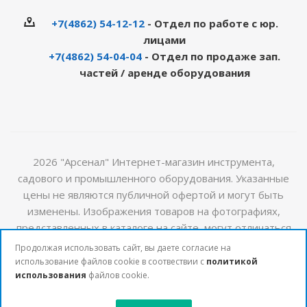
+7(4862) 54-12-12
- Отдел по работе с юр.
лицами
+7(4862) 54-04-04
- Отдел по продаже зап.
частей / аренде оборудования
2026 "Арсенал" Интернет-магазин инструмента,
садового и промышленного оборудования. Указанные
цены не являются публичной офертой и могут быть
изменены. Изображения товаров на фотографиях,
представленных в каталоге на сайте, могут отличаться
от оригиналов. Актуальную информацию о стоимости и
Продолжая использовать сайт, вы даете согласие на
наличии товаров можно получить у наших менеджеров
использование файлов cookie в соотвествии с
политикой
использования
файлов cookie.