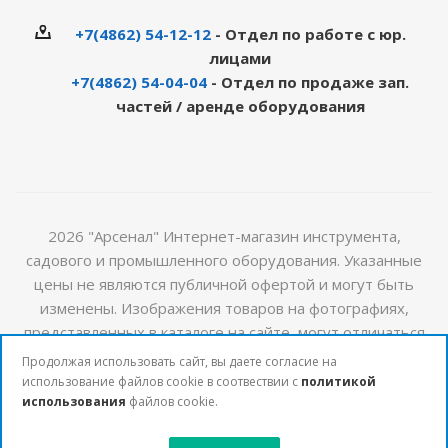
+7(4862) 54-12-12
- Отдел по работе с юр.
лицами
+7(4862) 54-04-04
- Отдел по продаже зап.
частей / аренде оборудования
2026 "Арсенал" Интернет-магазин инструмента,
садового и промышленного оборудования. Указанные
цены не являются публичной офертой и могут быть
изменены. Изображения товаров на фотографиях,
представленных в каталоге на сайте, могут отличаться
от оригиналов. Актуальную информацию о стоимости и
Продолжая использовать сайт, вы даете согласие на
наличии товаров можно получить у наших менеджеров
использование файлов cookie в соотвествии с
политикой
использования
файлов cookie.