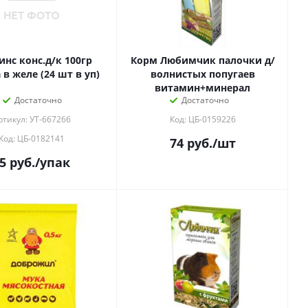
нс конс.д/к 100гр
Корм Любимчик палочки д/
в желе (24 шт в уп)
волнистых попугаев
витамин+минерал
Достаточно
Достаточно
ртикул: УТ-667266
Код: ЦБ-0159226
Код: ЦБ-0182141
74
руб.
/шт
5
руб.
/упак