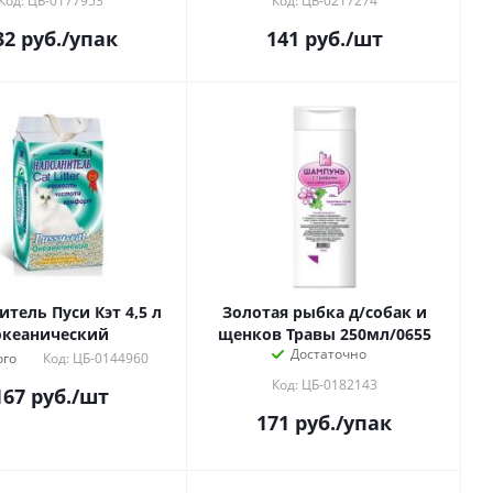
Код: ЦБ-0177953
Код: ЦБ-0217274
32
руб.
/упак
141
руб.
/шт
ель Пуси Кэт 4,5 л
Золотая рыбка д/собак и
океанический
щенков Травы 250мл/0655
Достаточно
го
Код: ЦБ-0144960
Код: ЦБ-0182143
167
руб.
/шт
171
руб.
/упак