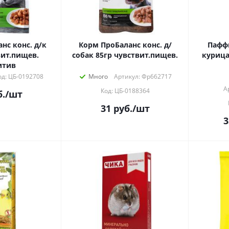
нс конс. д/к
Корм ПроБаланс конс. д/
Паффи
вит.пищев.
собак 85гр чувствит.пищев.
курица 
итив
од: ЦБ-0192708
Много
Артикул: Фр662717
А
Код: ЦБ-0188364
.
/шт
31
руб.
/шт
3