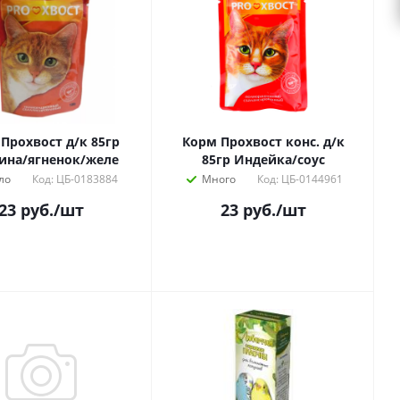
Прохвост д/к 85гр
Корм Прохвост конс. д/к
ина/ягненок/желе
85гр Индейка/соус
ло
Код: ЦБ-0183884
Много
Код: ЦБ-0144961
23
руб.
/шт
23
руб.
/шт