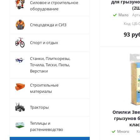
для грызуно
Силовое и строительное
(2Ш
оборудование
Мало
Арт
Код: ЦБ-
Спецодежда и СИЗ
93
руб
Спорт и отдых
Станки, Плиткорезы,
Точила, Тиски, Пилы,
Верстаки
Строительные
материалы
Тракторы
Опилки Зве
грызунов б
Теплицы и
клас
растениеводство
Много
К