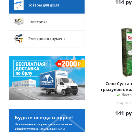
114
ру
Товары для дома
Электрика
Электроинструмент
Сено Султан
грызунов с ка
Доста
Код: ЦБ-
141
ру
Будьте всегда в курсе!
Нажимая на кнопку вы даете согласие на
обработку персональных данных и