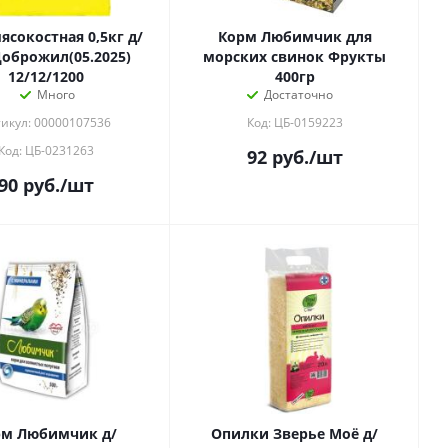
ясокостная 0,5кг д/
Корм Любимчик для
Доброжил(05.2025)
морских свинок Фрукты
12/12/1200
400гр
Много
Достаточно
икул: 00000107536
Код: ЦБ-0159223
Код: ЦБ-0231263
92
руб.
/шт
90
руб.
/шт
рм Любимчик д/
Опилки Зверье Моё д/