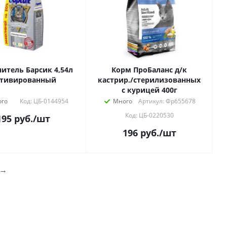
итель Барсик 4,54л
Корм ПроБаланс д/к
тивированный
кастрир./стерилизованных
с курицей 400г
го
Код: ЦБ-0144954
Много
Артикул: Фр655678
Код: ЦБ-0220530
195
руб.
/шт
196
руб.
/шт
→