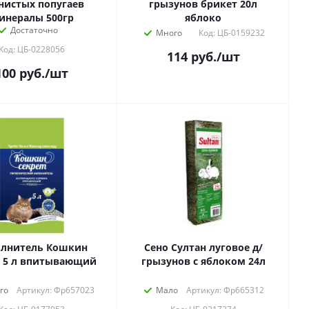
нистых попугаев
грызунов брикет 20л
инералы 500гр
яблоко
Достаточно
Много
Код: ЦБ-0159232
Код: ЦБ-0228056
114
руб.
/шт
100
руб.
/шт
олнитель Кошкин
Сено Султан луговое д/
т 5 л впитывающий
грызунов с яблоком 24л
го
Артикул: Фр657023
Мало
Артикул: Фр665312