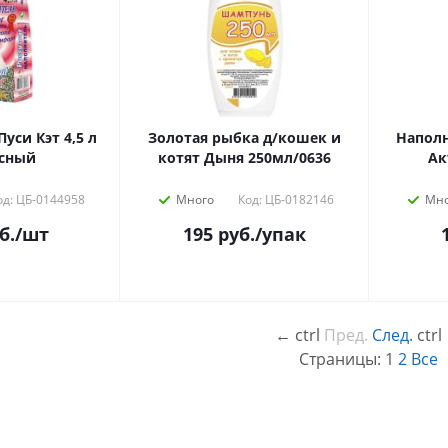
 Кэт 4,5 л
Золотая рыбка д/кошек и
Наполн
сный
котят Дыня 250мл/0636
Ак
од: ЦБ-0144958
Много
Код: ЦБ-0182146
Мно
б.
/шт
195
руб.
/упак
←
ctrl
Пред.
След.
ctrl
Страницы:
1
2
Все