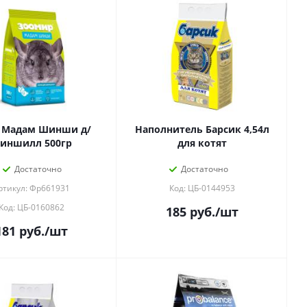
 Мадам Шинши д/
Наполнитель Барсик 4,54л
иншилл 500гр
для котят
Достаточно
Достаточно
ртикул: Фр661931
Код: ЦБ-0144953
Код: ЦБ-0160862
185
руб.
/шт
181
руб.
/шт