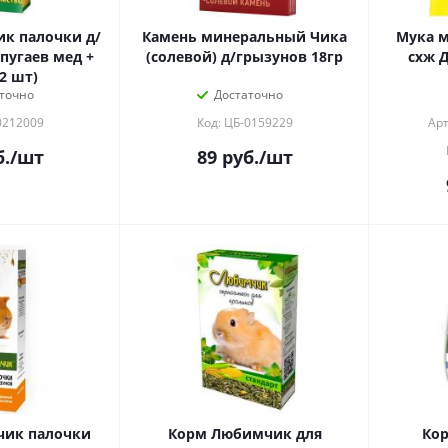
к палочки д/
Камень минеральный Чика
Мука м
пугаев мед +
(солевой) д/грызунов 18гр
схж 
2 шт)
точно
Достаточно
0212009
Код: ЦБ-0159229
Арт
.
/шт
89
руб.
/шт
чик палочки
Корм Любимчик для
Ко