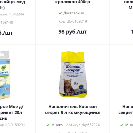
в яйцо-мед
кроликов 400гр
вол
т)
М
Достаточно
икул: Ф648244
Код: ЦБ-0159219
0198140
98
руб.
/шт
.
/шт
рье Мое д/
Наполнитель Кошкин
Нап
рикет 20л
секрет 5 л комкующийся
секре
сик
од: ЦБ-0159231
Много
Артикул: Фр657024
Мно