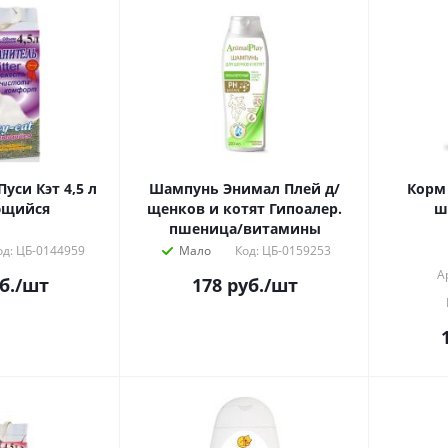
 Кэт 4,5 л
Шампунь Энимал Плей д/
Корм
ющийся
щенков и котят Гипоалер.
ш
пшеница/витамины
од: ЦБ-0144959
Мало
Код: ЦБ-0159253
А
б.
/шт
178
руб.
/шт