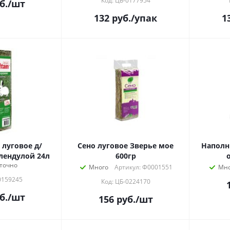
Код: ЦБ-0177954
б.
/шт
132
руб.
/упак
1
 луговое д/
Сено луговое Зверье мое
Наполнит
лендулой 24л
600гр
точно
Много
Артикул: Ф0001551
Мно
0159245
Код: ЦБ-0224170
б.
/шт
156
руб.
/шт