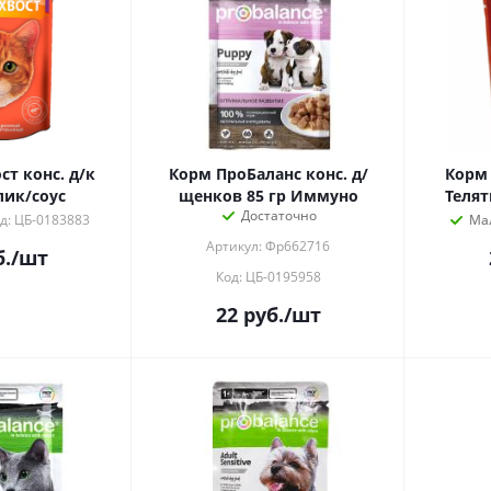
т конс. д/к
Корм ПроБаланс конс. д/
Корм 
лик/соус
щенков 85 гр Иммуно
Телят
Достаточно
д: ЦБ-0183883
Ма
Артикул: Фр662716
.
/шт
Код: ЦБ-0195958
22
руб.
/шт