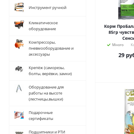
Инструмент ручной
Климатическое
Корм ПроБала
оборудование
85гр чувст
Сенс
Компрессоры,
Много
К
пневмооборудование и
аксессуары
29
руб
Крепёж (саморезы,
болты, верёвки, замки)
Оборудование для
работы на высоте
(лестницы,вышки)
Подарочные
сертификаты
Подшипники и РТИ