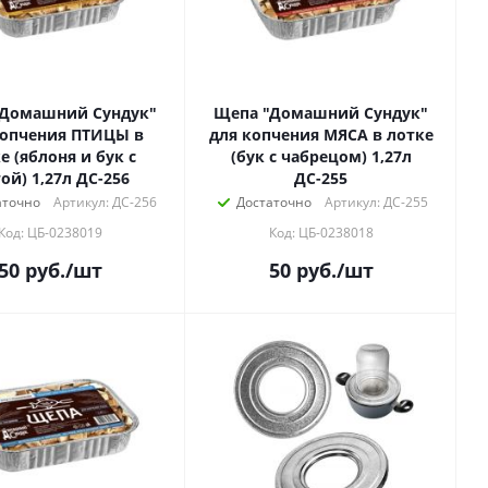
"Домашний Сундук"
Щепа "Домашний Сундук"
копчения ПТИЦЫ в
для копчения МЯСА в лотке
е (яблоня и бук с
(бук с чабрецом) 1,27л
ой) 1,27л ДС-256
ДС-255
аточно
Артикул: ДС-256
Достаточно
Артикул: ДС-255
Код: ЦБ-0238019
Код: ЦБ-0238018
50
руб.
/шт
50
руб.
/шт