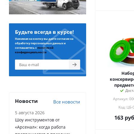
Будьте всегда в курсе!
Нажимая на кнопку вы даете согласие на
обработку персональных данных и
соглашаетесь с
политикой
конфиденциальности
Набор
консервиро
предмето
Дост
Артикул: 0
Новости
Все новости
Код: ЦБ-
5 августа 2026
163
руб
Шоу инструментов от
«Арсенал»: когда работа