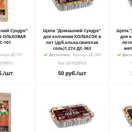
ний Сундук"
Щепа "Домашний Сундук"
Щепа 
я ОЛЬХОВАЯ
для копчения КОЛБАСОК в
для 
С-101
лот (дуб,ольха,сванская
лотк
соль)1,27л ДС-363
мят
тикул: ДС-101
Достаточно
Артикул: ДС-363
Дост
0238012
Код: ЦБ-0238022
.
/шт
50
руб.
/шт