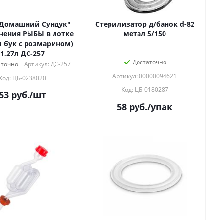
"Домашний Сундук"
Стерилизатор д/банок d-82
чения РЫБЫ в лотке
метал 5/150
и бук с розмарином)
1,27л ДС-257
Достаточно
аточно
Артикул: ДС-257
Артикул: 00000094621
Код: ЦБ-0238020
Код: ЦБ-0180287
53
руб.
/шт
58
руб.
/упак