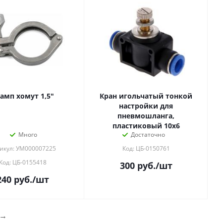
амп хомут 1,5"
Кран игольчатый тонкой
настройки для
пневмошланга,
пластиковый 10х6
Много
Достаточно
икул: УМ000007225
Код: ЦБ-0150761
Код: ЦБ-0155418
300
руб.
/шт
240
руб.
/шт
→