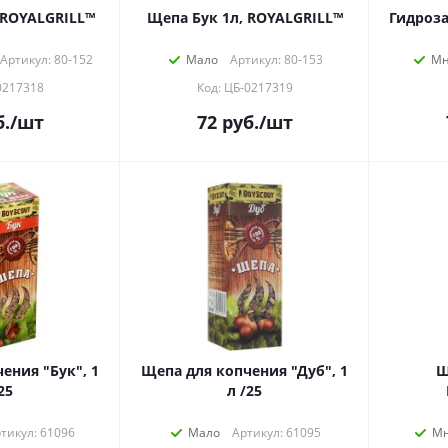
Щепа Дуб 1л, ROYALGRILL™
Щепа Бук 1л, ROYALGRILL™
Гидроз
Артикул: 80-152
Мало
Артикул: 80-153
Мн
0217318
Код: ЦБ-0217319
.
/шт
72
руб.
/шт
ения "Бук", 1
Щепа для копчения "Дуб", 1
Щ
25
л /25
тикул: 61096
Мало
Артикул: 61095
Мн