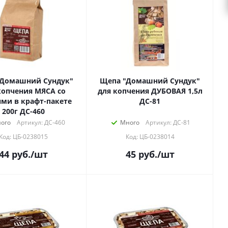
"Домашний Сундук"
Щепа "Домашний Сундук"
копчения МЯСА со
для копчения ДУБОВАЯ 1,5л
ми в крафт-пакете
ДС-81
200г ДС-460
ого
Артикул: ДС-460
Много
Артикул: ДС-81
Код: ЦБ-0238015
Код: ЦБ-0238014
44
руб.
/шт
45
руб.
/шт