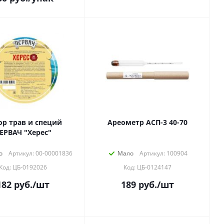
ор трав и специй
Ареометр АСП-3 40-70
ЕРВАЧ "Херес"
о
Артикул: 00-00001836
Мало
Артикул: 100904
Код: ЦБ-0192026
Код: ЦБ-0124147
182
руб.
/шт
189
руб.
/шт