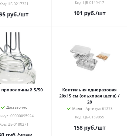
Код: ЦБ-0149417
Код: ЦБ-0217321
101
руб.
/шт
95
руб.
/шт
 проволочный 5/50
Коптильня одноразовая
20х15 см (ольховая щепа) /
28
Достаточно
Мало
Артикул: 61278
икул: 00000095924
Код: ЦБ-0159855
Код: ЦБ-0180271
158
руб.
/шт
50
руб.
/упак