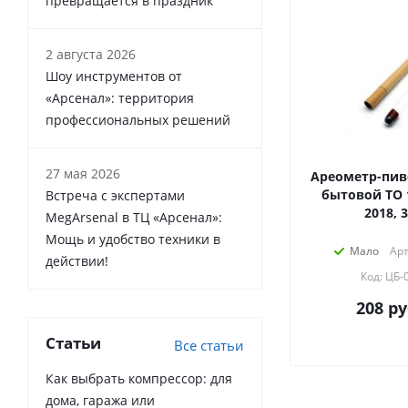
превращается в праздник
2 августа 2026
Шоу инструментов от
«Арсенал»: территория
профессиональных решений
27 мая 2026
Ареометр-пив
бытовой ТО 1
Встреча с экспертами
2018, 
MegArsenal в ТЦ «Арсенал»:
Мощь и удобство техники в
Мало
Арт
действии!
Код: ЦБ-
208
ру
Статьи
Все статьи
Как выбрать компрессор: для
дома, гаража или