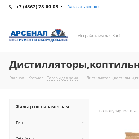
+7 (4862) 78-00-08
Заказать звонок
Мы работаем для Вас!
Дистилляторы,коптиль
Главная
-
Каталог
-
Товары для дома
-
Дистилляторы,коптильни,п
Фильтр по параметрам
По популярности
Тип:
Объём, л