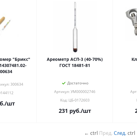
омер "Брикс"
Ареометр АСП-3 (40-70%)
Кл
4307481.02-
ГОСТ 18481-81
300634
Достаточно
икул: 300634
Артикул: УМ000002746
Арт
0144112
Код: ЦБ-0172603
б.
/шт
231
руб.
/шт
←
ctrl
Пред.
След.
ctrl