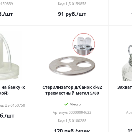
0159859
Код: ЦБ-0159858
.
/шт
91
руб.
/шт
на банку (с
Стерилизатор д/банок d-82
Захват
кой)
трехместный метал 5/80
Много
од: ЦБ-0150758
Артикул: 00000094622
Арт
б.
/шт
Код: ЦБ-0180288
120
руб.
/упак
1