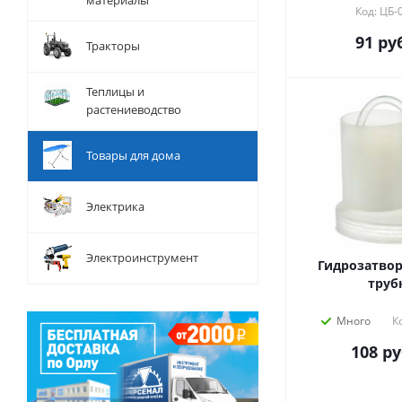
материалы
Код: ЦБ-
91
руб
Тракторы
Теплицы и
растениеводство
Товары для дома
Электрика
Электроинструмент
Гидрозатвор 
труб
Много
К
108
ру