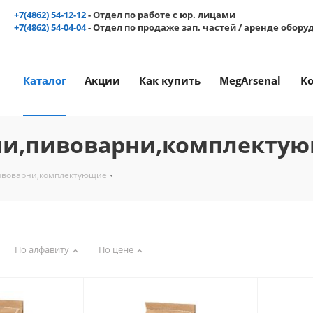
+7(4862) 54-12-12
- Отдел по работе с юр. лицами
+7(4862) 54-04-04
- Отдел по продаже зап. частей / аренде обор
Каталог
Акции
Как купить
MegArsenal
К
ни,пивоварни,комплекту
ивоварни,комплектующие
По алфавиту
По цене