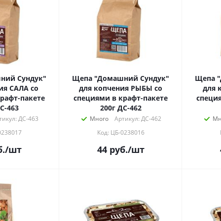
ний Сундук"
Щепа "Домашний Сундук"
Щепа 
ия САЛА со
для копчения РЫБЫ со
для 
рафт-пакете
специями в крафт-пакете
специя
С-463
200г ДС-462
тикул: ДС-463
Много
Артикул: ДС-462
Мн
0238017
Код: ЦБ-0238016
.
/шт
44
руб.
/шт