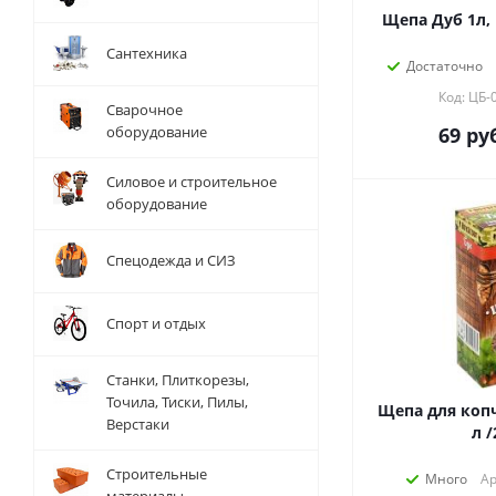
Сантехника
Достаточно
Код: ЦБ-
Сварочное
оборудование
69
руб
Силовое и строительное
оборудование
Спецодежда и СИЗ
Спорт и отдых
Станки, Плиткорезы,
Точила, Тиски, Пилы,
Щепа для копч
Верстаки
л /
Строительные
Много
Ар