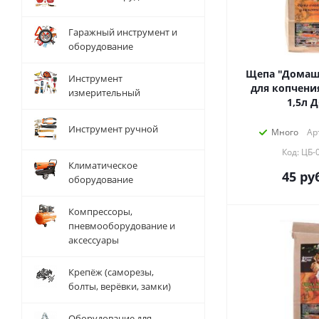
Гаражный инструмент и
оборудование
Щепа "Домаш
Инструмент
для копчени
измерительный
1,5л Д
Инструмент ручной
Много
Ар
Код: ЦБ-
Климатическое
45
руб
оборудование
Компрессоры,
пневмооборудование и
аксессуары
Крепёж (саморезы,
болты, верёвки, замки)
Оборудование для