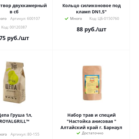
атвор двухкамерный
Кольцо силиконовое под
в сб
кламп DN1,5"
ого
Артикул: 600107
Много
Код: ЦБ-0150760
Код: 00120387
88
руб.
/шт
75
руб.
/шт
епа Груша 1л,
Набор трав и специй
ROYALGRILL™
"Настойка анисовая "
Алтайский край г. Барнаул
Достаточно
ого
Артикул: 80-155