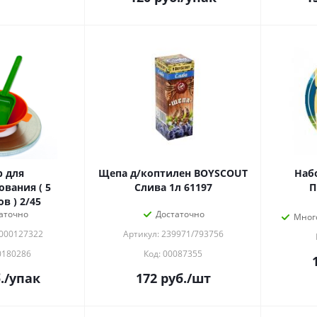
 для
Щепа д/коптилен BOYSCOUT
Наб
вания ( 5
Слива 1л 61197
П
в ) 2/45
аточно
Достаточно
Мног
0000127322
Артикул: 239971/793756
0180286
Код: 00087355
.
/упак
172
руб.
/шт