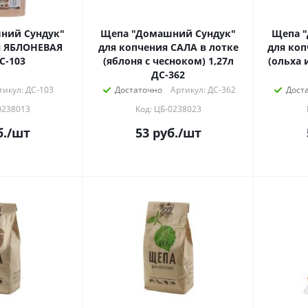
ний Сундук"
Щепа "Домашний Сундук"
Щепа 
я ЯБЛОНЕВАЯ
для копчения САЛА в лотке
для коп
С-103
(яблоня с чесноком) 1,27л
(ольха 
ДС-362
тикул: ДС-103
Достаточно
Артикул: ДС-362
Дост
0238013
Код: ЦБ-0238023
.
/шт
53
руб.
/шт