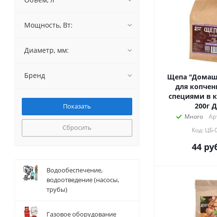
Мощность, Вт:
Диаметр, мм:
Бренд
Щепа "Домаш
для копчен
специями в к
200г Д
Много
Ар
Сбросить
Код: ЦБ-
44
руб
Водообеспечение,
водоотведение (насосы,
трубы)
Газовое оборудование