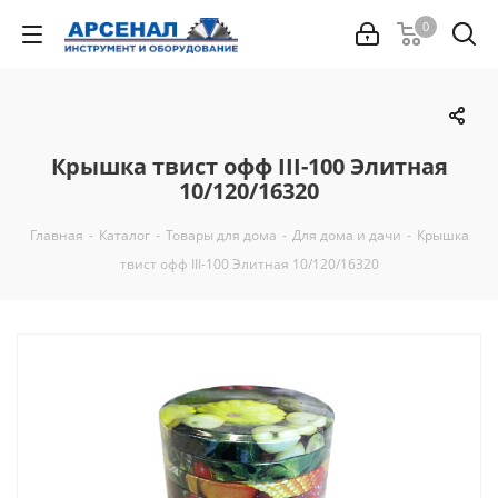
0
Крышка твист офф III-100 Элитная
10/120/16320
Главная
-
Каталог
-
Товары для дома
-
Для дома и дачи
-
Крышка
твист офф III-100 Элитная 10/120/16320