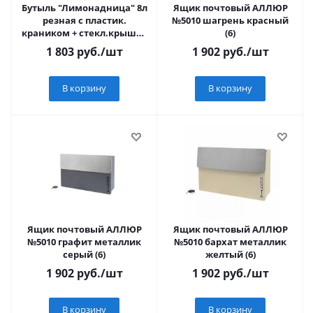
Бутыль "Лимонадница" 8л
Ящик почтовый АЛЛЮР
резная с пластик.
№5010 шагрень красный
краником + стекл.крышка
(6)
1/6
1 803
руб.
/шт
1 902
руб.
/шт
В корзину
В корзину
Ящик почтовый АЛЛЮР
Ящик почтовый АЛЛЮР
№5010 графит металлик
№5010 бархат металлик
серый (6)
желтый (6)
1 902
руб.
/шт
1 902
руб.
/шт
В корзину
В корзину