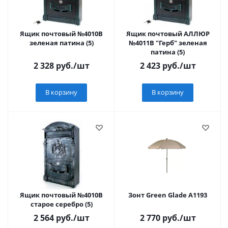
Ящик почтовый №4010В
Ящик почтовый АЛЛЮР
зеленая патина (5)
№4011В "Герб" зеленая
патина (5)
2 328
руб.
/шт
2 423
руб.
/шт
В корзину
В корзину
Ящик почтовый №4010В
Зонт Green Glade A1193
старое серебро (5)
2 564
руб.
/шт
2 770
руб.
/шт