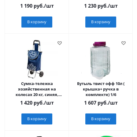
1 190
руб.
/шт
1 230
руб.
/шт
В корзину
В корзину
Сумка-тележка
Бутыль твист офф 10л (
хозяйственная на
крышка+ ручка в
колесах 20 кг, синяя,
комплекте) 1/6
цветок, PERFECTO LINEA
1 420
руб.
/шт
1 607
руб.
/шт
В корзину
В корзину