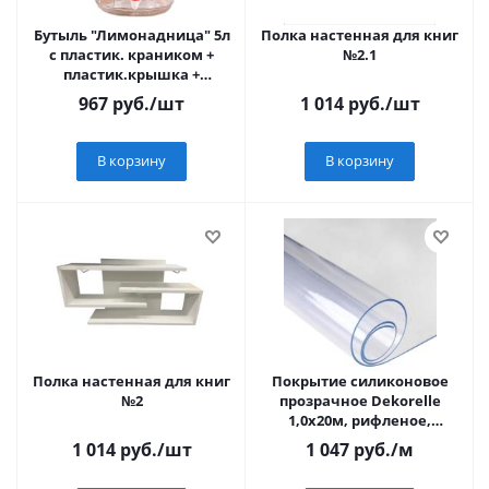
Бутыль "Лимонадница" 5л
Полка настенная для книг
с пластик. краником +
№2.1
пластик.крышка +
ручка1/8
967
руб.
/шт
1 014
руб.
/шт
В корзину
В корзину
Полка настенная для книг
Покрытие силиконовое
№2
прозрачное Dekorelle
1,0x20м, рифленое,
толщина 2,0мм
1 014
руб.
/шт
1 047
руб.
/м