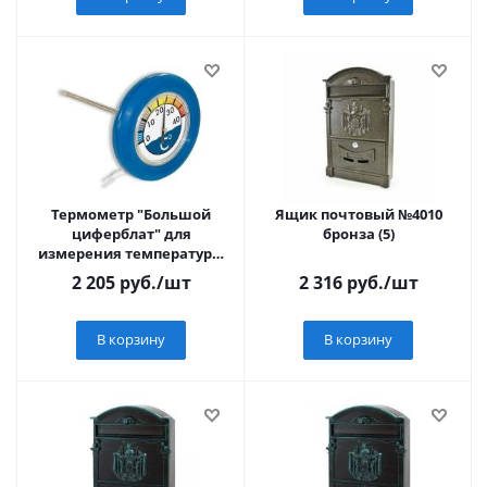
Термометр "Большой
Ящик почтовый №4010
циферблат" для
бронза (5)
измерения температуры
воды в бассейне
2 205
руб.
/шт
2 316
руб.
/шт
В корзину
В корзину