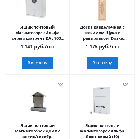
Ящик почтовый
Доска разделочная с
Магнитогорск Альфа
зажимом Щука с
серый шагрень RAL 7035
гравировкой (Doska
(10)
HELIOS Щука) Helios
1 141
руб.
/шт
1 175
руб.
/шт
В корзину
В корзину
Ящик почтовый
Ящик почтовый
Магнитогорск Домик
Магнитогорск Альфа
антик/серебр.
Люкс серый (10)