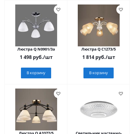
Люстра Q N0901/3a
Люстра Q C1273/5
1 498
руб.
/шт
1 814
руб.
/шт
В корзину
В корзину
Люстра Q A3377/5
Светильник настенно-