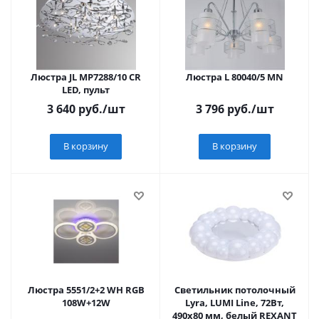
Люстра JL MP7288/10 CR
Люстра L 80040/5 MN
LED, пульт
3 640
руб.
/шт
3 796
руб.
/шт
В корзину
В корзину
Люстра 5551/2+2 WH RGB
Светильник потолочный
108W+12W
Lyra, LUMI Line, 72Вт,
490x80 мм, белый REXANT