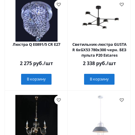
Люстра Q E0891/5 CR E27
Светильник-люстра GUSTA
R 6xGX53 780x300 черн. БЕЗ
пульта P20 Estares
2 275
руб.
/шт
2 338
руб.
/шт
В корзину
В корзину