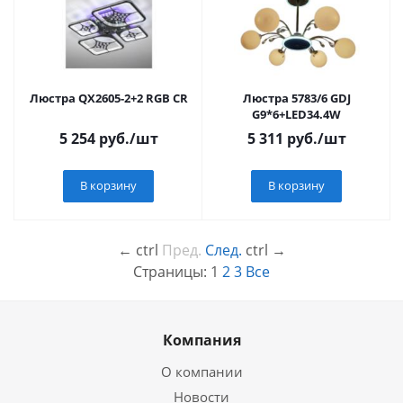
Люстра QX2605-2+2 RGB CR
Люстра 5783/6 GDJ
G9*6+LED34.4W
5 254
руб.
/шт
5 311
руб.
/шт
В корзину
В корзину
←
ctrl
Пред.
След.
ctrl
→
Страницы:
1
2
3
Все
Компания
О компании
Новости