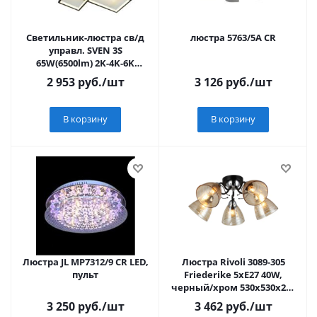
Светильник-люстра св/д
люстра 5763/5A CR
управл. SVEN 3S
65W(6500lm) 2K-4K-6K
500x360x80 белый/черн
2 953
руб.
/шт
3 126
руб.
/шт
пульт ДУ IP20Estar
В корзину
В корзину
Люстра JL MP7312/9 CR LED,
Люстра Rivoli 3089-305
пульт
Friederike 5хE27 40W,
черный/хром 530х530х210
6441
3 250
руб.
/шт
3 462
руб.
/шт