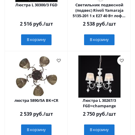
Люстра L 30300/3 FGD
Светильник подвесной
(подвес) Rivoli Yamaraja
5135-201 1 х Е27 40 Вт лофт -
кантри потолочный
2 516
руб.
/шт
2 538
руб.
/шт
В корзину
В корзину
люстра 5890/5A BK+CR
Люстра L 30267/3
FGD+champange
2 539
руб.
/шт
2 750
руб.
/шт
В корзину
В корзину