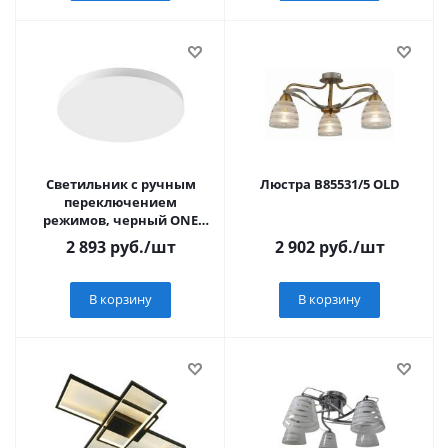
Светильник с ручным
Люстра B85531/5 OLD
переключением
режимов, черный ONE
1/10 Feron AL1600 48W
2 893
руб.
/шт
2 902
руб.
/шт
3840Lm 3000К-6400K
В корзину
В корзину