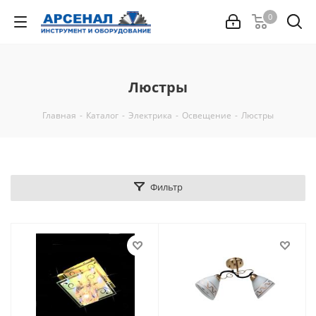
0
Люстры
Главная
-
Каталог
-
Электрика
-
Освещение
-
Люстры
Фильтр