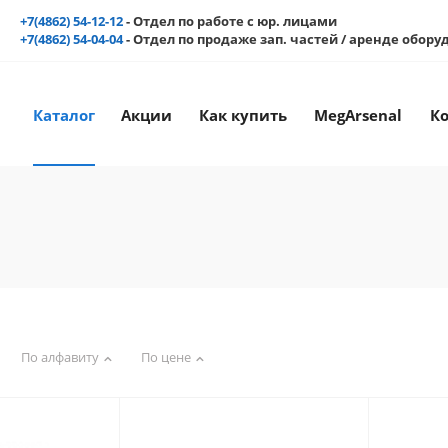
+7(4862) 54-12-12
- Отдел по работе с юр. лицами
+7(4862) 54-04-04
- Отдел по продаже зап. частей / аренде обор
Каталог
Акции
Как купить
MegArsenal
К
По алфавиту
По цене