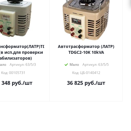
нсформатор(ЛАТР)TDGC2-
Автотрасформатор (ЛАТР)
(в исп.для проверки
TDGC2-10K 10kVA
абилизаторов)
ало
Артикул: 63/5/3
Мало
Артикул: 63/5/5
Код: 00105731
Код: ЦБ-0140412
 348
руб.
/шт
36 825
руб.
/шт