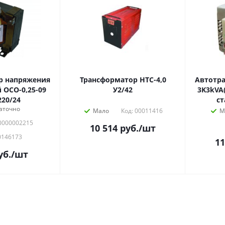
р напряжения
Трансформатор НТС-4,0
Автотра
ОСО-0,25-09
У2/42
3K3kVA
220/24
ст
аточно
Мало
Код: 00011416
М
0000002215
10 514
руб.
/шт
0146173
11
уб.
/шт