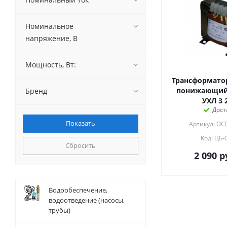
Номинальное
напряжение, В
Мощность, Вт:
Трансформато
понижающий 
Бренд
УХЛ 3 
Дост
Артикул: ОС
Код: ЦБ-
Сбросить
2 090
р
Водообеспечение,
водоотведение (насосы,
трубы)