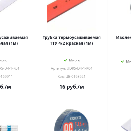
усаживаемая
Трубка термоусаживаемая
Изолен
елая (1м)
ТТУ 4/2 красная (1м)
ного
Много
Мн
RS-D4-1-K01
Артикул: UDRS-D4-1-K04
0169911
Код: ЦБ-0198921
б.
/м
16
руб.
/м