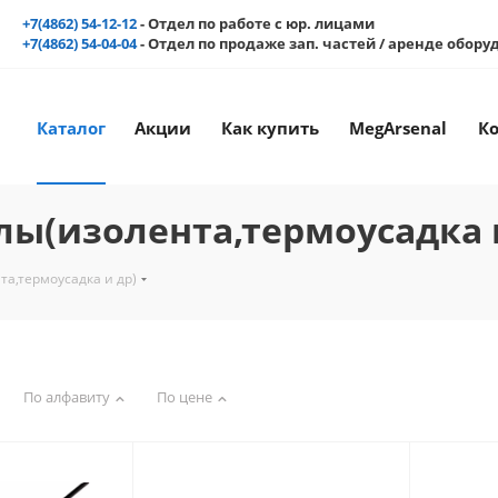
+7(4862) 54-12-12
- Отдел по работе с юр. лицами
+7(4862) 54-04-04
- Отдел по продаже зап. частей / аренде обор
Каталог
Акции
Как купить
MegArsenal
К
ы(изолента,термоусадка 
а,термоусадка и др)
По алфавиту
По цене