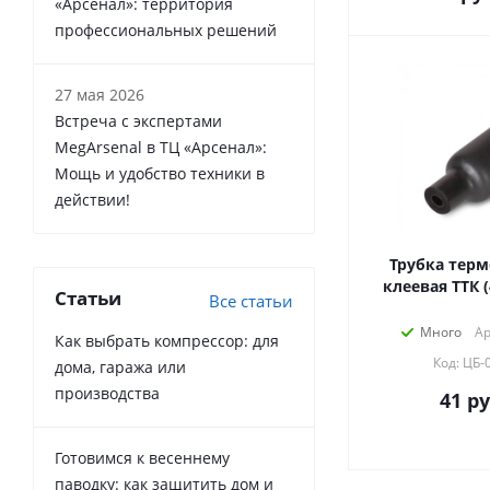
«Арсенал»: территория
профессиональных решений
27 мая 2026
Встреча с экспертами
MegArsenal в ТЦ «Арсенал»:
Мощь и удобство техники в
действии!
Трубка терм
клеевая ТТК (
Статьи
Все статьи
Много
Ар
Как выбрать компрессор: для
Код: ЦБ-
дома, гаража или
производства
41
ру
Готовимся к весеннему
паводку: как защитить дом и