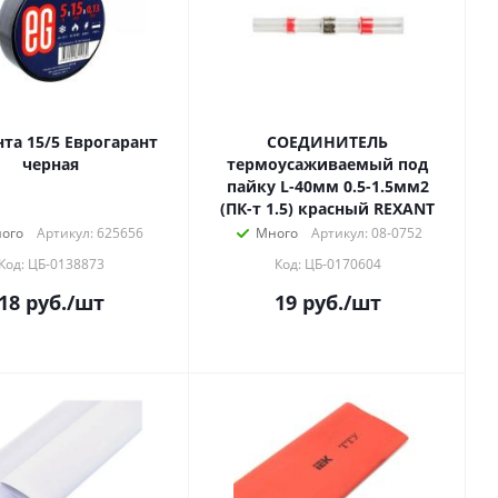
та 15/5 Еврогарант
СОЕДИНИТЕЛЬ
черная
термоусаживаемый под
пайку L-40мм 0.5-1.5мм2
(ПК-т 1.5) красный REXANT
ого
Артикул: 625656
Много
Артикул: 08-0752
Код: ЦБ-0138873
Код: ЦБ-0170604
18
руб.
/шт
19
руб.
/шт