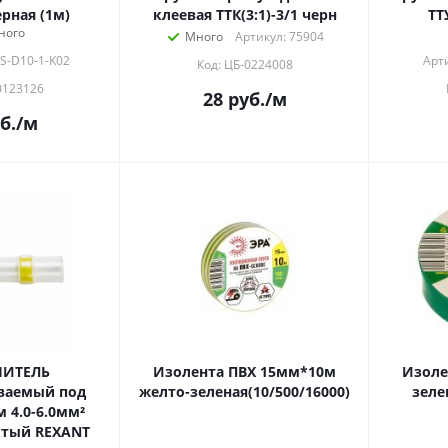
ерная (1м)
клеевая ТТК(3:1)-3/1 черн
ТТ
ного
Много
Артикул: 75904
S-D10-1-K02
Арт
Код: ЦБ-0224008
0123126
28
руб.
/м
б.
/м
НИТЕЛЬ
Изолента ПВХ 15мм*10м
Изоле
ваемый под
желто-зеленая(10/500/16000)
зеле
(ПК-т 6.0) желтый REXANT