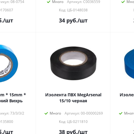
икул: 08-0754
Много
Артикул: C0036559
Мно
0170607
Код: ЦБ-0148038
.
/шт
34
руб.
/шт
0m * 15mm *
Изолента ПВХ MegArsenal
Изоле
ний Вихрь
15/10 черная
икул: 73/3/3/2
Много
Артикул: 00-00000269
Мног
0135800
Код: ЦБ-0211810
.
/шт
38
руб.
/шт