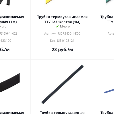
усаживаемая
Трубка термоусаживаемая
Трубка
рная (1м)
ТТУ 6/3 желтая (1м)
ТТУ
ного
Много
RS-D6-1-K02
Артикул: UDRS-D6-1-K05
Арт
0123120
Код: ЦБ-0123121
б.
/м
23
руб.
/м
усаживаемая
Трубка термоусадочная
Трубка