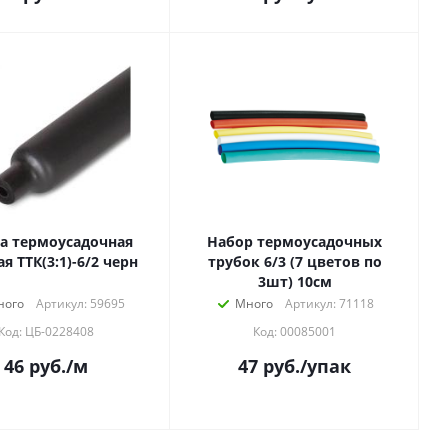
а термоусадочная
Набор термоусадочных
я ТТК(3:1)-6/2 черн
трубок 6/3 (7 цветов по
3шт) 10см
ного
Артикул: 59695
Много
Артикул: 71118
Код: ЦБ-0228408
Код: 00085001
46
руб.
/м
47
руб.
/упак