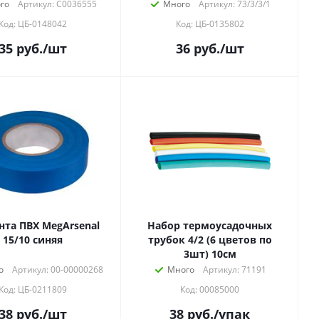
го
Артикул: C0036555
Много
Артикул: 73/3/3/1
Код: ЦБ-0148042
Код: ЦБ-0135802
35
руб.
/шт
36
руб.
/шт
нта ПВХ MegArsenal
Набор термоусадочных
15/10 синяя
трубок 4/2 (6 цветов по
3шт) 10см
о
Артикул: 00-00000268
Много
Артикул: 71191
Код: ЦБ-0211809
Код: 00085000
38
руб.
/шт
38
руб.
/упак