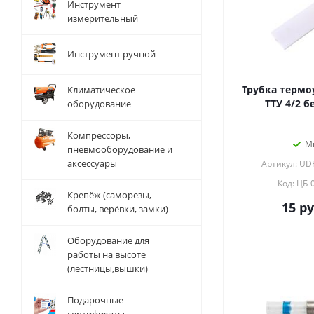
Инструмент
измерительный
Инструмент ручной
Трубка термо
Климатическое
ТТУ 4/2 б
оборудование
Компрессоры,
М
пневмооборудование и
аксессуары
Артикул: UD
Код: ЦБ-
Крепёж (саморезы,
15
ру
болты, верёвки, замки)
Оборудование для
работы на высоте
(лестницы,вышки)
Подарочные