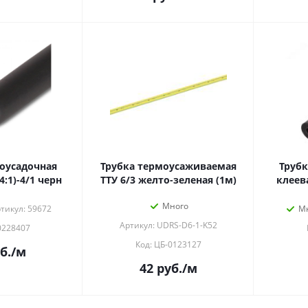
оусадочная
Трубка термоусаживаемая
Трубк
4:1)-4/1 черн
ТТУ 6/3 желто-зеленая (1м)
клеева
Много
тикул: 59672
М
Артикул: UDRS-D6-1-K52
0228407
Код: ЦБ-0123127
б.
/м
42
руб.
/м