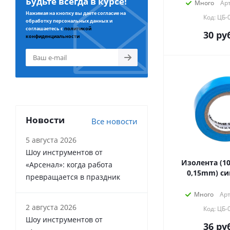
Будьте всегда в курсе!
Много
Арт
Нажимая на кнопку вы даете согласие на
Код: ЦБ-
обработку персональных данных и
соглашаетесь с
политикой
30
руб
конфиденциальности
Новости
Все новости
5 августа 2026
Шоу инструментов от
Изолента (1
«Арсенал»: когда работа
0,15mm) си
превращается в праздник
Много
Арт
2 августа 2026
Код: ЦБ-
Шоу инструментов от
36
руб