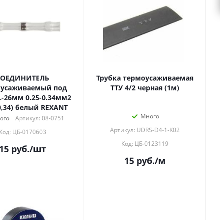
СОЕДИНИТЕЛЬ
Трубка термоусаживаемая
оусаживаемый под
ТТУ 4/2 черная (1м)
(ПК-т 0,34) белый REXANT
Много
ого
Артикул: 08-0751
Артикул: UDRS-D4-1-K02
Код: ЦБ-0170603
Код: ЦБ-0123119
15
руб.
/шт
15
руб.
/м