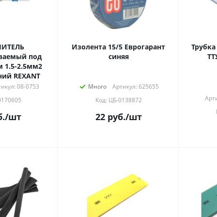
НИТЕЛЬ
Изолента 15/5 Еврогарант
Трубка
ваемый под
синяя
ТТ
(ПК-т 2.5) синий REXANT
икул: 08-0753
Много
Артикул: 625655
Арт
0170605
Код: ЦБ-0138872
.
/шт
22
руб.
/шт