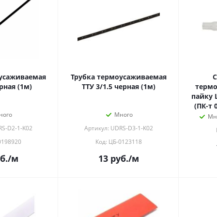
усаживаемая
Трубка термоусаживаемая
рная (1м)
ТТУ 3/1.5 черная (1м)
терм
пайку L-26мм 0.25-0.34мм2
ного
Много
Мн
RS-D2-1-K02
Артикул: UDRS-D3-1-K02
0198920
Код: ЦБ-0123118
б.
/м
13
руб.
/м