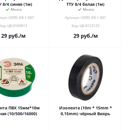
У 8/4 синяя (1м)
ТТУ 8/4 белая (1м)
Много
Много
икул: UDRS-D8-1-K07
Артикул: UDRS-D8-1-K01
Код: ЦБ-0169913
Код: ЦБ-0123125
29
руб.
/м
29
руб.
/м
нта ПВХ 15мм*10м
Изолента (10m * 15mm *
ная (10/500/16000)
0,15mm) чёрный Вихрь