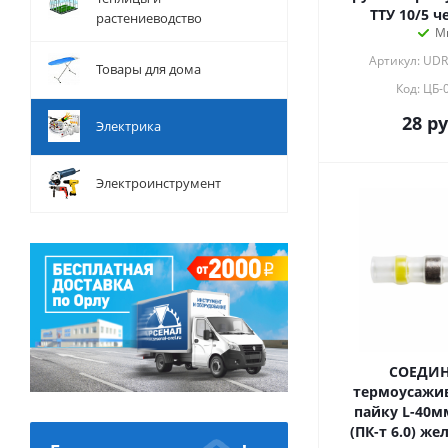
ТТУ 10/5 ч
растениеводство
М
Артикул: UDR
Товары для дома
Код: ЦБ-
28
ру
Электрика
Электроинструмент
СОЕДИ
термоусажи
пайку L-40мм 4.0-6.0мм²