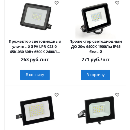
Прожектор светодиодный
Прожектор светодиодный
уличный ЭРА LPR-023-0-
ДО-20w 6400К 1900Лм IP65
65K-030 30Вт 6500K 2400Лм
белый
103х99х23,5(1/20)
263
руб.
/шт
271
руб.
/шт
(10702070/0
В корзину
В корзину