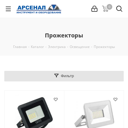
0
Прожекторы
Главная
-
Каталог
-
Электрика
-
Освещение
-
Прожекторы
Фильтр