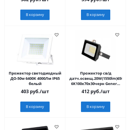
В корзину
В корзину
Прожектор светодиодный
Прожектор св/д
ДО-50w 6400К 4000Лм IP65
датч.освещ.20W(1550lm)6500K
белый
6K100х70х30черн General
403222
403
руб.
/шт
412
руб.
/шт
В корзину
В корзину