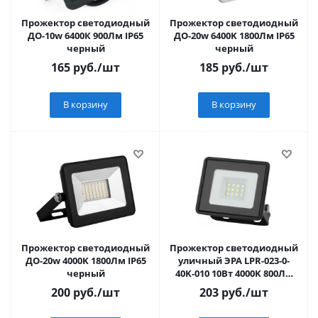
Прожектор светодиодный
Прожектор светодиодный
ДО-10w 6400К 900Лм IP65
ДО-20w 6400K 1800Лм IP65
черный
черный
165
руб.
/шт
185
руб.
/шт
В корзину
В корзину
Прожектор светодиодный
Прожектор светодиодный
ДО-20w 4000K 1800Лм IP65
уличный ЭРА LPR-023-0-
черный
40K-010 10Вт 4000K 800Лм
81х75х21,5(1/40)
200
руб.
/шт
203
руб.
/шт
(10702070/051