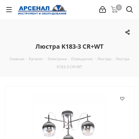
0
Люстра K183-3 CR+WT
Главная
-
Каталог
-
Электрика
-
Освещение
-
Люстры
-
Люстра
K183-3 CR+WT