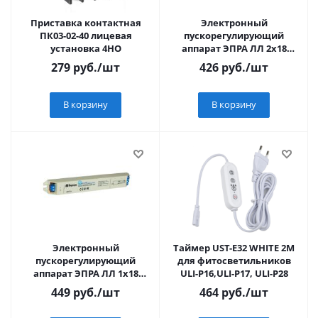
Приставка контактная
Электронный
ПК03-02-40 лицевая
пускорегулирующий
установка 4НО
аппарат ЭПРА ЛЛ 2х18
встраиваемый
279
руб.
/шт
426
руб.
/шт
В корзину
В корзину
Электронный
Таймер UST-E32 WHITE 2M
пускорегулирующий
для фитосветильников
аппарат ЭПРА ЛЛ 1х18
ULI-P16,ULI-P17, ULI-P28
встраиваемый
449
руб.
/шт
464
руб.
/шт