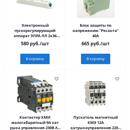
Электронный
Блок защиты по
пускорегулирующий
напряжению "Ресанта"
аппарат ЭПРА ЛЛ 2х36
40А
встраиваемый
580
руб.
/шт
665
руб.
/шт
В корзину
В корзину
Контактор КМИ
Пускатель магнитный
малогабаритный 9А кат
КМЭ 12А
ушка управления 230В АС
катушкауправления 220В