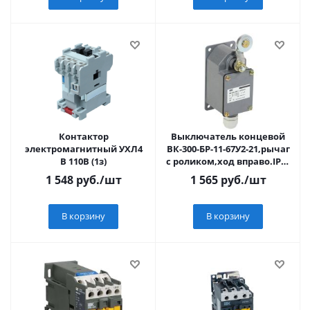
Контактор
Выключатель концевой
электромагнитный УХЛ4
ВК-300-БР-11-67У2-21,рычаг
В 110В (1з)
с роликом,ход вправо.IP67
IEK
1 548
руб.
/шт
1 565
руб.
/шт
В корзину
В корзину