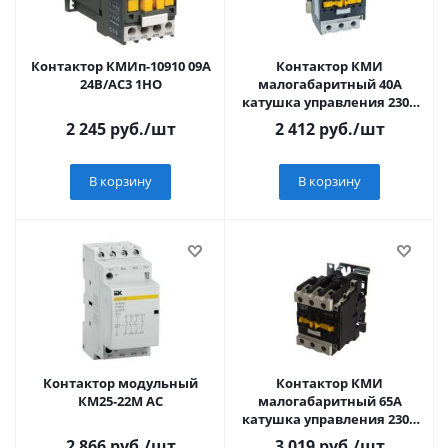
Контактор КМИп-10910 09А
Контактор КМИ
24В/АС3 1НО
малогабаритный 40А
катушка управления 230В
АС 1НО+1НЗ
2 245
руб.
/шт
2 412
руб.
/шт
В корзину
В корзину
Контактор модульный
Контактор КМИ
КМ25-22M AC
малогабаритный 65А
катушка управления 230В
АС 1НО+1НЗ
2 866
руб.
/шт
3 019
руб.
/шт