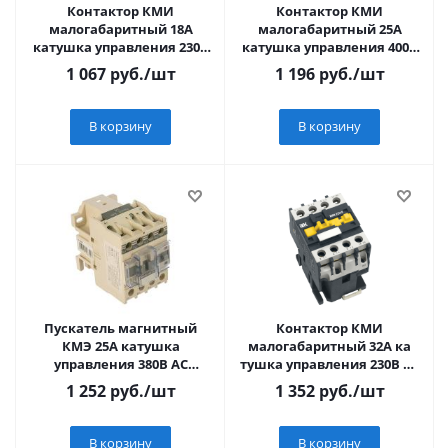
Контактор КМИ
Контактор КМИ
малогабаритный 18А
малогабаритный 25А
катушка управления 230В
катушка управления 400В
АС 1НЗ
АС 1НО
1 067
руб.
/шт
1 196
руб.
/шт
В корзину
В корзину
Пускатель магнитный
Контактор КМИ
КМЭ 25А катушка
малогабаритный 32А ка
управления 380В АС
тушка управления 230В АС
малогабаритный 1NO
1НО
1 252
руб.
/шт
1 352
руб.
/шт
В корзину
В корзину