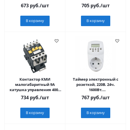
1НО
АС малогабаритный 1NO
673
руб.
/шт
705
руб.
/шт
В корзину
В корзину
Контактор КМИ
Таймер электронный с
малогабаритный 9А
розеткой, 220В. 24ч.
катушка управления 400В
1600Вт.
АС 1НО
Энергонезависимая
734
руб.
/шт
767
руб.
/шт
память. ТМ Uniel. UST-E20
WHITE
В корзину
В корзину