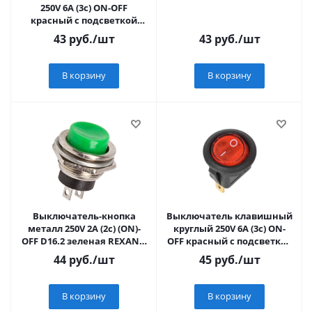
250V 6А (3с) ON-OFF
красный с подсветкой
Mini (10/1000)
43
руб.
/шт
43
руб.
/шт
В корзину
В корзину
Выключатель-кнопка
Выключатель клавишный
металл 250V 2А (2с) (ON)-
круглый 250V 6А (3с) ON-
OFF D16.2 зеленая REXANT,
OFF красный с подсветкой
36-3353
(RWB-214, SC-214, MIRS-101-
44
руб.
/шт
45
руб.
/шт
В корзину
В корзину