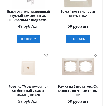
Выключатель клавишный
Рама 1 пост слоновая
круглый 12V 20А (3с) ON-
кость ETIKA
OFF красный с подсветкой
(10/3000) REXANT
49
руб.
/шт
50
руб.
/шт
В корзину
В корзину
Розетка TV одноместная
Рамка на 2 поста гор., СУ,
СП бежевый 7 5Ом 5-
сл.кость Intro Plano 1-502-
862МГц Минск
02
57
руб.
/шт
58
руб.
/шт