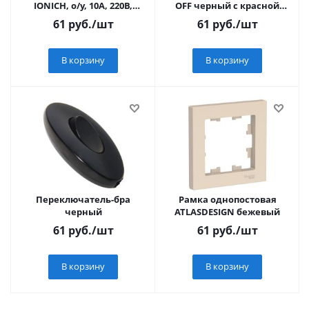
IONICH, о/у, 10А, 220В,
OFF черный с красной
белый (еврослот)
подсветкой REXANT
61
руб.
/шт
61
руб.
/шт
В корзину
В корзину
Переключатель-бра
Рамка однопостовая
черный
ATLASDESIGN бежевый
61
руб.
/шт
61
руб.
/шт
В корзину
В корзину