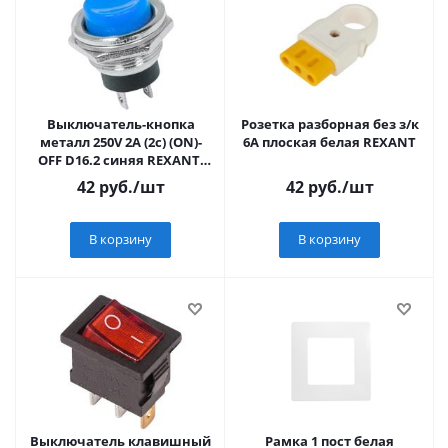
Выключатель-кнопка
Розетка разборная без з/к
металл 250V 2А (2с) (ON)-
6А плоская белая REXANT
OFF D16.2 синяя REXANT,
36-3352
42
руб.
/шт
42
руб.
/шт
В корзину
В корзину
Выключатель клавишный
Рамка 1 пост белая