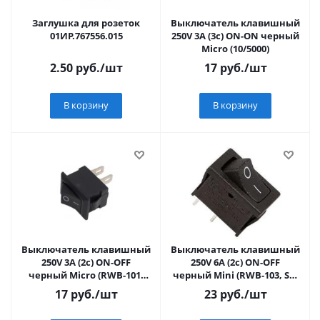
Заглушка для розеток
Выключатель клавишный
01ИР.767556.015
250V 3А (3с) ON-ON черный
Micro (10/5000)
2.50
руб.
/шт
17
руб.
/шт
В корзину
В корзину
Выключатель клавишный
Выключатель клавишный
250V 3А (2с) ON-OFF
250V 6А (2с) ON-OFF
черный Micro (RWB-101)
черный Mini (RWB-103, SC-
(10/5000) REXANT
766, MRS-101-5) REXANT
17
руб.
/шт
23
руб.
/шт