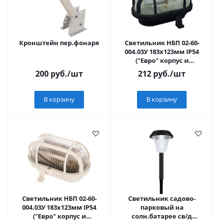
Кронштейн пер.фонаря
Светильник НБП 02-60-
004.03У 183х123мм IP54
("Евро" корпус и
защ.сетка, черный) (8!)
200
руб.
/шт
212
руб.
/шт
SQ0312-0002
В корзину
В корзину
Светильник НБП 02-60-
Светильник садово-
004.03У 183х123мм IP54
парковый на
("Евро" корпус и
солн.батарее св/д