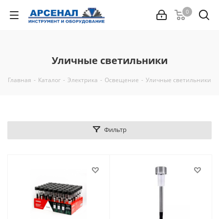
0
Уличные светильники
Главная
-
Каталог
-
Электрика
-
Освещение
-
Уличные светильники
Фильтр