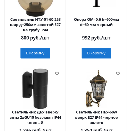
Светильник НТУ-01-60-253
Опора ОМ- 0,6 h=600мм
шар д=250мм золотой Е27
d=60 мм черный
на трубу IP44
800
руб.
/шт
992
руб.
/шт
В корзину
В корзину
Светильник ДБУ вверх/
Светильник НБУ-60w
вниз 2хGU10 без ламп IP44
вверх Е27 IP44 черное
черный
золото
1 236
руб.
/шт
1 350
руб.
/шт