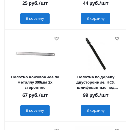
по шт
25
руб.
/шт
44
руб.
/шт
В корзину
В корзину
Полотно ножовочное по
Полотна по дереву
металлу 300мм 2х
двусторонние, HCS,
стороннее
шлифованные под
свободным углом зубья,
67
руб.
/шт
99
руб.
/шт
100/75 мм (T244DA), 2 шт
В корзину
В корзину