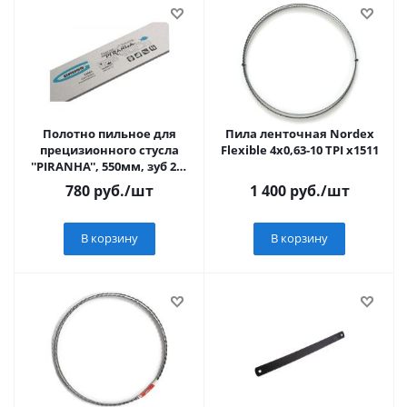
Полотно пильное для
Пила ленточная Nordex
прецизионного стусла
Flexible 4x0,63-10 TPI x1511
''PIRANHA'', 550мм, зуб 2D,
каленый зуб, 18
780
руб.
/шт
1 400
руб.
/шт
TPI//GROSS
В корзину
В корзину