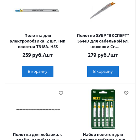
Полотна для
Полотно ЗУБР "ЭКСПЕРТ"
электролобзика. 2 шт. Тип
S644D для сабельной эл.
полотна T318A. HSS
ножовки Cr-
V,быстр,чист,прямой и
259
руб.
/шт
279
руб.
/шт
фигурн рез по дереву
В корзину
В корзину
Полотна для лобзика, с
Набор полотен для