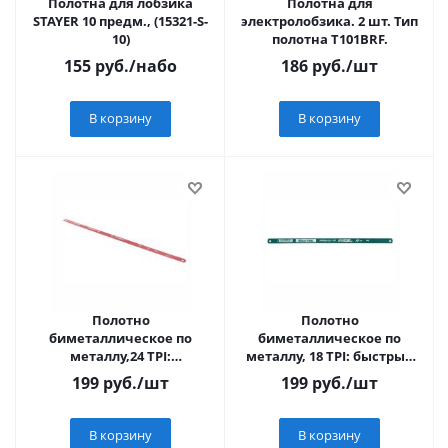
Полотна для лобзика
Полотна для
STAYER 10 предм., (15321-S-
электролобзика. 2 шт. Тип
10)
полотна T101BRF.
155
руб.
/набо
186
руб.
/шт
В корзину
В корзину
Полотно
Полотно
биметаллическое по
биметаллическое по
металлу,24 TPI:
металлу, 18 TPI: быстрый
универсальный рез, 300
рез, 300 мм, гибкое,
199
руб.
/шт
199
руб.
/шт
мм, гибкое,
волнообразная разводка.
волнообразная разводка
1 ш
В корзину
В корзину