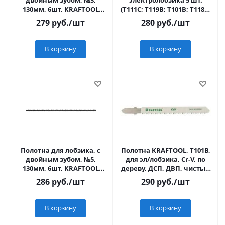
двойным зубом, №3,
электролобзика 5 шт.
130мм, 6шт, KRAFTOOL
(T111C; T119B; T101B; T118A;
"Pro Cut" 15340-03
T127D)
279
руб.
/шт
280
руб.
/шт
В корзину
В корзину
Полотна для лобзика, с
Полотна KRAFTOOL, T101B,
двойным зубом, №5,
для эл/лобзика, Cr-V, по
130мм, 6шт, KRAFTOOL
дереву, ДСП, ДВП, чистый
"Pro Cut" 15340-05
рез, EU-хвост., шаг 2,5мм
286
руб.
/шт
290
руб.
/шт
В корзину
В корзину