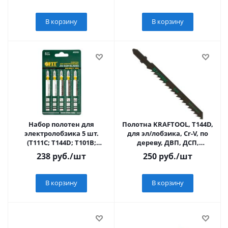
В корзину
В корзину
Набор полотен для
Полотна KRAFTOOL, T144D,
электролобзика 5 шт.
для эл/лобзика, Cr-V, по
(T111C; T144D; T101B;
дереву, ДВП, ДСП,
T101BR; T101AO)
быстрый рез, EU-хвост.,
238
руб.
/шт
250
руб.
/шт
шаг 4мм,
В корзину
В корзину