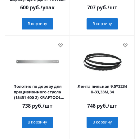
рез, EU-хвост., (5шт)
600
руб.
/упак
707
руб.
/шт
В корзину
В корзину
Полотно по дереву для
Лента пильная 9,5*2234
прецизионного стусла
К-33,33М,34
(15451-600-2) KRAFTOOL
Alligator 3D, 600 мм,
738
руб.
/шт
748
руб.
/шт
В корзину
В корзину