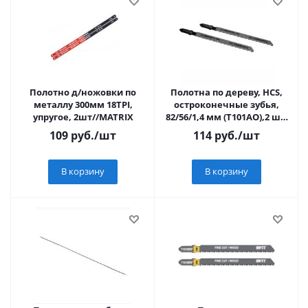
Полотно д/ножовки по
Полотна по дереву, HCS,
металлу 300мм 18TPI,
остроконечные зубья,
упругое, 2шт//MATRIX
82/56/1,4 мм (Т101AO),2 шт.
фит
109
руб.
/шт
114
руб.
/шт
В корзину
В корзину