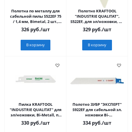
Полотна по металлу для
Полотно KRAFTOOL
сабельной пилы S522EF 75
"INDUSTRIE QUALITAT",
/ 1,4 мм, Bimetal, 2 шт.,
S522EF, для эл/ножовки, Bi-
PRO// Matrix
Metall, по металлу, шаг
326
руб.
/шт
329
руб.
/шт
1,4мм, 80м
В корзину
В корзину
Пилка KRAFTOOL
Полотно ЗУБР "ЭКСПЕРТ"
"INDUSTRIE QUALITAT" для
S922EF для сабельной эл.
эл/ножовки, Bi-Metall, по
ножовки Bi-
металлу, шаг 1,4мм, 80мм
Met,тонколист,профил
330
руб.
/шт
334
руб.
/шт
металл, нерж.сталь,ц