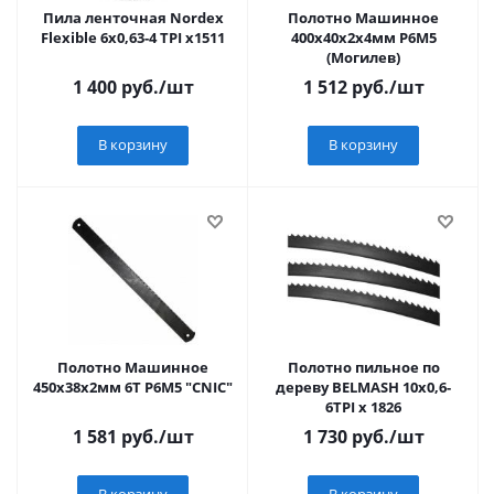
Пила ленточная Nordex
Полотно Машинное
Flexible 6х0,63-4 TPI x1511
400х40х2х4мм Р6М5
(Могилев)
1 400
руб.
/шт
1 512
руб.
/шт
В корзину
В корзину
Полотно Машинное
Полотно пильное по
450х38х2мм 6Т Р6М5 "CNIC"
дереву BELMASH 10x0,6-
6TPI x 1826
1 581
руб.
/шт
1 730
руб.
/шт