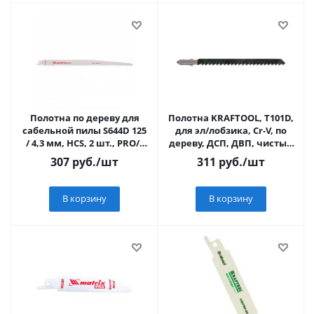
Полотна по дереву для
Полотна KRAFTOOL, T101D,
сабельной пилы S644D 125
для эл/лобзика, Cr-V, по
/ 4,3 мм, HCS, 2 шт., PRO//
дереву, ДСП, ДВП, чистый
Matrix
рез, EU-хвост., шаг 4мм,
307
руб.
/шт
311
руб.
/шт
В корзину
В корзину