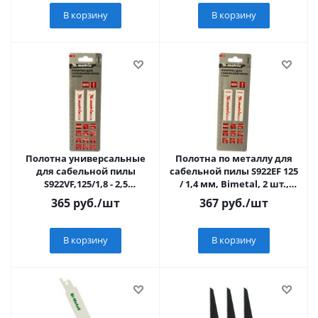
В корзину
В корзину
Полотна универсальные
Полотна по металлу для
для сабельной пилы
сабельной пилы S922EF 125
S922VF,125/1,8 - 2,5
/ 1,4 мм, Bimetal, 2 шт.,
мм,Bimetal,2 шт., PRO//
PRO// Matrix
365
руб.
/шт
367
руб.
/шт
Matrix
В корзину
В корзину