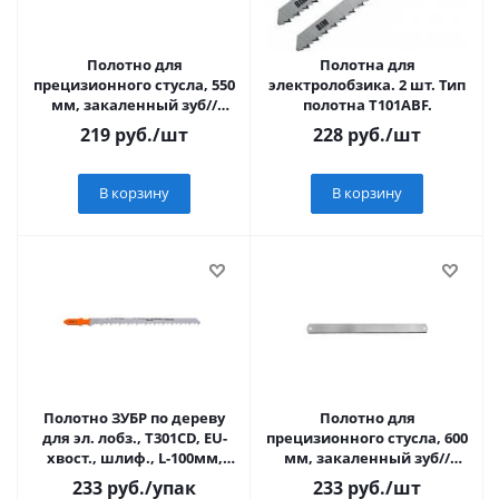
Полотно для
Полотна для
прецизионного стусла, 550
электролобзика. 2 шт. Тип
мм, закаленный зуб//
полотна T101ABF.
MАТРИКС
219
руб.
/шт
228
руб.
/шт
В корзину
В корзину
Полотно ЗУБР по дереву
Полотно для
для эл. лобз., Т301CD, EU-
прецизионного стусла, 600
хвост., шлиф., L-100мм,
мм, закаленный зуб//
шаг-4мм, 3шт.
MАТРИКС
233
руб.
/упак
233
руб.
/шт