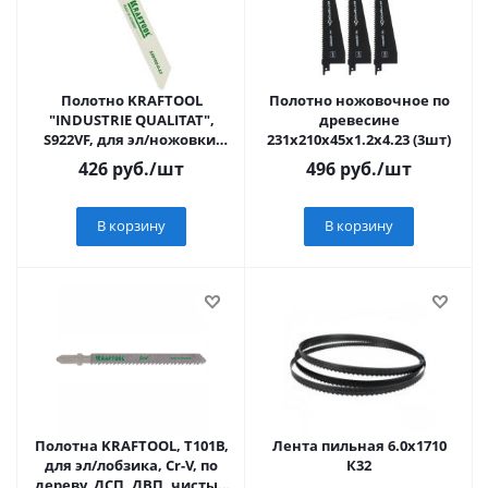
Полотно KRAFTOOL
Полотно ножовочное по
"INDUSTRIE QUALITAT",
древесине
S922VF, для эл/ножовки,
231х210х45х1.2х4.23 (3шт)
Bi-Metall, по металлу,
426
руб.
/шт
496
руб.
/шт
дереву, шаг 1,
В корзину
В корзину
Полотна KRAFTOOL, T101B,
Лента пильная 6.0х1710
для эл/лобзика, Cr-V, по
К32
дереву, ДСП, ДВП, чистый