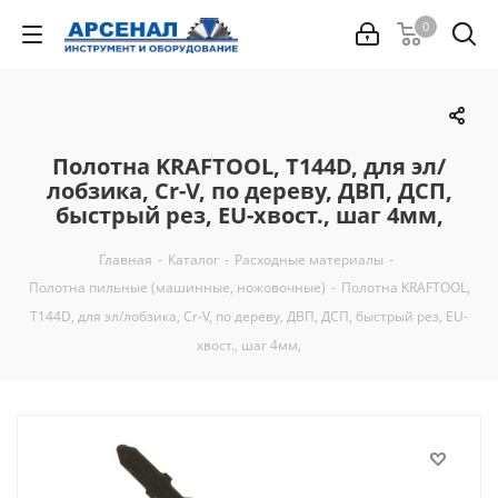
0
Полотна KRAFTOOL, T144D, для эл/
лобзика, Cr-V, по дереву, ДВП, ДСП,
быстрый рез, EU-хвост., шаг 4мм,
Главная
-
Каталог
-
Расходные материалы
-
Полотна пильные (машинные, ножовочные)
-
Полотна KRAFTOOL,
T144D, для эл/лобзика, Cr-V, по дереву, ДВП, ДСП, быстрый рез, EU-
хвост., шаг 4мм,