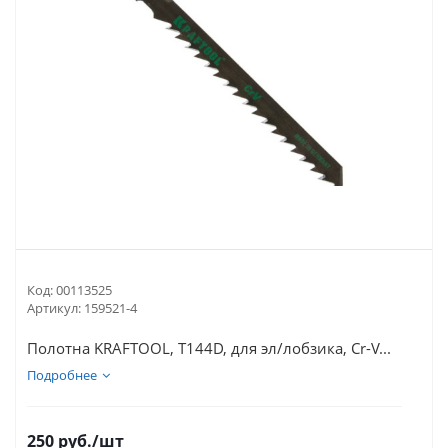
Код:
00113525
Артикул:
159521-4
Полотна KRAFTOOL, T144D, для эл/лобзика, Cr-V...
Подробнее
250
руб.
/шт