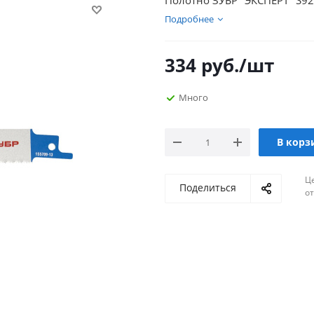
Полотно ЗУБР "ЭКСПЕРТ" S922
Подробнее
334
руб.
/шт
Много
В корз
Ц
Поделиться
о