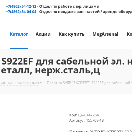
+7(4862) 54-12-12
- Отдел по работе с юр. лицами
+7(4862) 54-04-04
- Отдел по продаже зап. частей / аренде обор
Каталог
Акции
Как купить
MegArsenal
К
S922EF для сабельной эл. 
еталл, нерж.сталь,ц
шинные, ножовочные)
-
Полотно ЗУБР "ЭКСПЕРТ" S922EF для сабельной э
Код:
ЦБ-0147254
Артикул:
155709-13