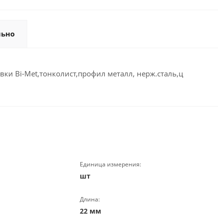
льно
вки Bi-Met,тонколист,профил металл, нерж.сталь,ц
Единица измерения:
шт
Длина:
22 мм