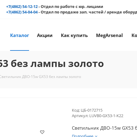
+7(4862) 54-12-12
- Отдел по работе с юр. лицами
+7(4862) 54-04-04
- Отдел по продаже зап. частей / аренде обор
Каталог
Акции
Как купить
MegArsenal
К
3 без лампы золото
Светильник ДВО-15w GX53 без лампы золото
Код:
ЦБ-0172715
Артикул:
LUVB0-GX53-1-K22
Светильник ДВО-15w GX53 б
Подробнее