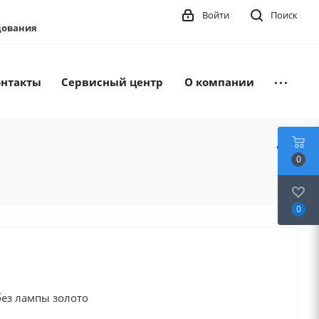
Войти
Поиск
удования
онтакты
Сервисный центр
О компании
0
0
ез лампы золото