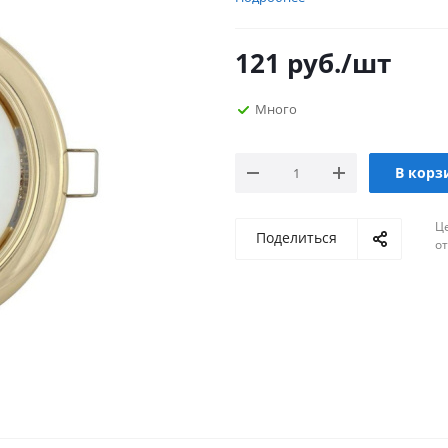
121
руб.
/шт
Много
В корз
Ц
Поделиться
о