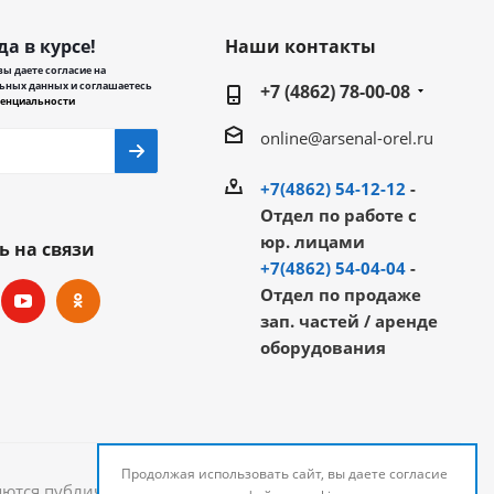
да в курсе!
Наши контакты
ы даете согласие на
ьных данных и соглашаетесь
+7 (4862) 78-00-08
енциальности
online@arsenal-orel.ru
+7(4862) 54-12-12
-
Отдел по работе с
юр. лицами
ь на связи
+7(4862) 54-04-04
-
Отдел по продаже
зап. частей / аренде
оборудования
Продолжая использовать сайт, вы даете согласие
яются публичной офертой и могут быть изменены.