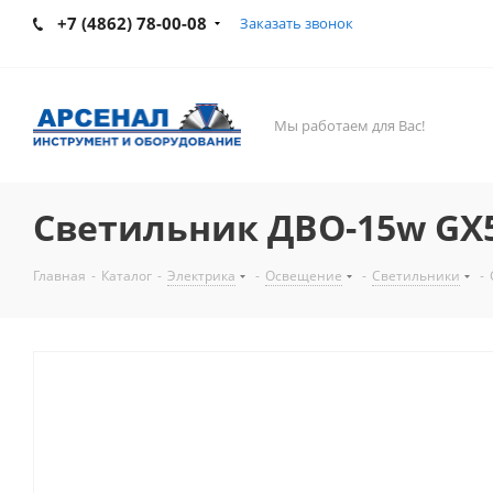
+7 (4862) 78-00-08
Заказать звонок
Мы работаем для Вас!
Светильник ДВО-15w GX5
Главная
-
Каталог
-
Электрика
-
Освещение
-
Светильники
-