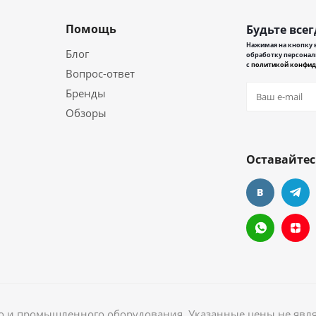
Помощь
Будьте всег
Нажимая на кнопку в
Блог
обработку персонал
с
политикой конфид
Вопрос-ответ
Бренды
Обзоры
Оставайтес
ого и промышленного оборудования. Указанные цены не явл