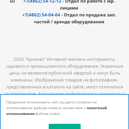
+7(4862) 54-12-12
- Отдел по работе с юр.
лицами
+7(4862) 54-04-04
- Отдел по продаже зап.
частей / аренде оборудования
2026 "Арсенал" Интернет-магазин инструмента,
садового и промышленного оборудования. Указанные
цены не являются публичной офертой и могут быть
изменены. Изображения товаров на фотографиях,
представленных в каталоге на сайте, могут отличаться
от оригиналов. Актуальную информацию о стоимости и
наличии товаров можно получить у наших
Продолжая использовать сайт, вы даете согласие на
менеджеров
использование файлов cookie в соотвествии с
политикой
использования
файлов cookie.