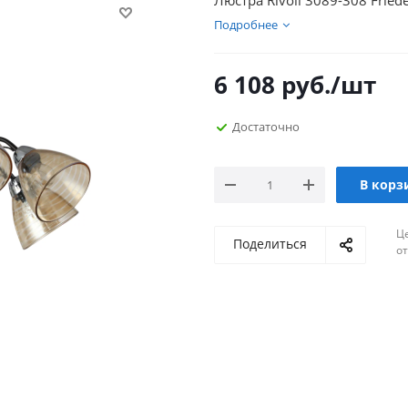
Люстра Rivoli 3089-308 Frie
Подробнее
6 108
руб.
/шт
Достаточно
В корз
Ц
Поделиться
о