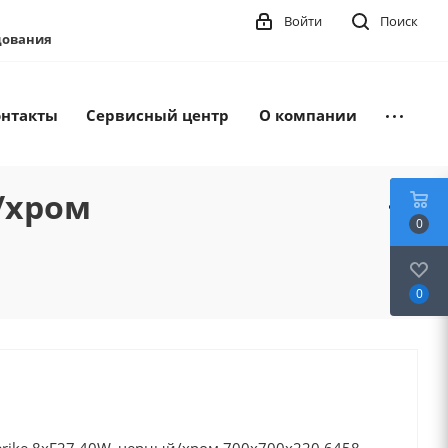
Войти
Поиск
удования
онтакты
Сервисный центр
О компании
й/хром
0
0