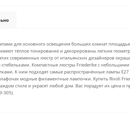
льно
с 8 лампами для основного освещения больших комнат площа
 имеют тёплое тонирование и декорированы легким геомет
а этих современных люстр от итальянских дизайнеров окра
тебельками. Компактные люстры Friederike с небольшими
толками. К ним подходят самые распространённые лампы Е2
афонах модные филаментные лампочки. Купить Rivoli Fried
аждом стиле и украсят любой дом. Вас порадует их цена и 
-305).