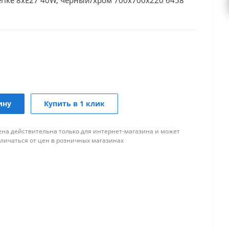
derike 8хE27 40W, черный/хром 700х700х220 6458
ину
Купить в 1 клик
ена действительна только для интернет-магазина и может
тличаться от цен в розничных магазинах