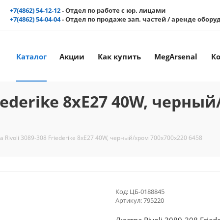
+7(4862) 54-12-12
- Отдел по работе с юр. лицами
+7(4862) 54-04-04
- Отдел по продаже зап. частей / аренде обор
Каталог
Акции
Как купить
MegArsenal
К
riederike 8хE27 40W, черны
 Rivoli 3089-308 Friederike 8хE27 40W, черный/хром 700х700х220 6458
Код:
ЦБ-0188845
Артикул:
795220