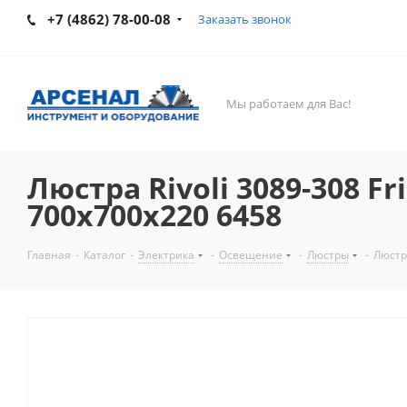
+7 (4862) 78-00-08
Заказать звонок
Мы работаем для Вас!
Люстра Rivoli 3089-308 F
700х700х220 6458
Главная
-
Каталог
-
Электрика
-
Освещение
-
Люстры
-
Люстра