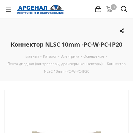
0
Кoннектор NLSC 10mm -PC-W-PC-IP20
Главная
-
Каталог
-
Электрика
-
Освещение
-
Лента диодная (контроллеры, драйверы, коннекторы)
-
Кoннектор
NLSC 10mm -PC-W-PC-IP20