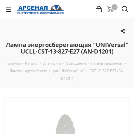
0
Лампа энергосберегающая "UNIVersal"
UCLL-CST-13-827-E27 (AN-D1201)
Главная
-
Каталог
-
Электрика
-
Освещение
-
Лампы (лампочки)
-
Лампа энергосберегающая "UNIVersal" UCLL-CST-13-827-E27 (AN-
D1201)