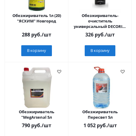
Обезжириватель 1л (20)
Обезжириватель-
"ЯСХИМ" Новгород
очиститель
универсальный DECORIX,
520 мл
288
руб.
/шт
326
руб.
/шт
В корзину
В корзину
Обезжириватель
Обезжириватель
"MegArsenal 5л
Пересвет 5л
790
руб.
/шт
1 052
руб.
/шт