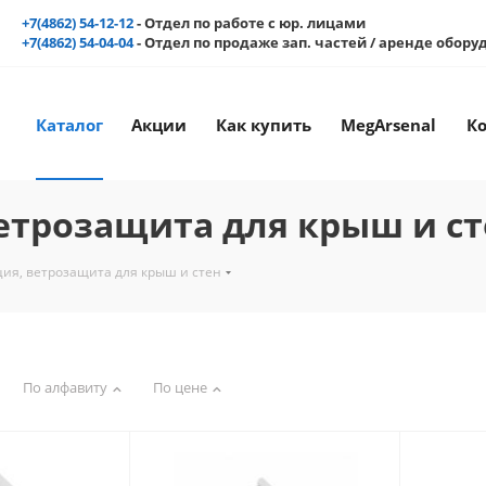
+7(4862) 54-12-12
- Отдел по работе с юр. лицами
+7(4862) 54-04-04
- Отдел по продаже зап. частей / аренде обор
Каталог
Акции
Как купить
MegArsenal
К
ветрозащита для крыш и с
ция, ветрозащита для крыш и стен
По алфавиту
По цене