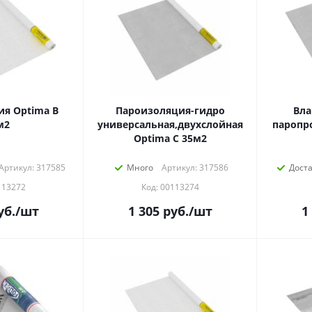
я Optima В
Пароизоляция-гидро
Вла
м2
универсальная,двухслойная
паропр
Optima С 35м2
Артикул: 317585
Много
Артикул: 317586
Дост
113272
Код: 00113274
уб.
/шт
1 305
руб.
/шт
1