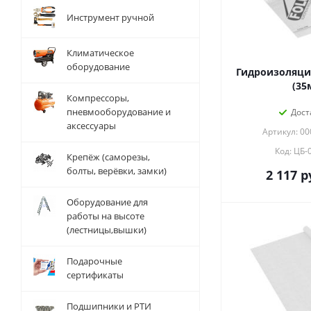
Инструмент ручной
Климатическое
оборудование
Гидроизоляция
(35
Компрессоры,
пневмооборудование и
Дост
аксессуары
Артикул: 0
Код: ЦБ-
Крепёж (саморезы,
болты, верёвки, замки)
2 117
р
Оборудование для
работы на высоте
(лестницы,вышки)
Подарочные
сертификаты
Подшипники и РТИ