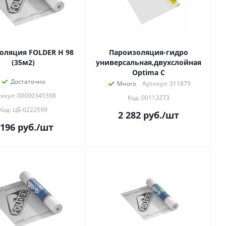
оляция FOLDER Н 98
Пароизоляция-гидро
(35м2)
универсальная,двухслойная
Optima С
Достаточно
Много
Артикул: 311879
икул: 00000345398
Код: 00113273
Код: ЦБ-0222599
2 282
руб.
/шт
 196
руб.
/шт