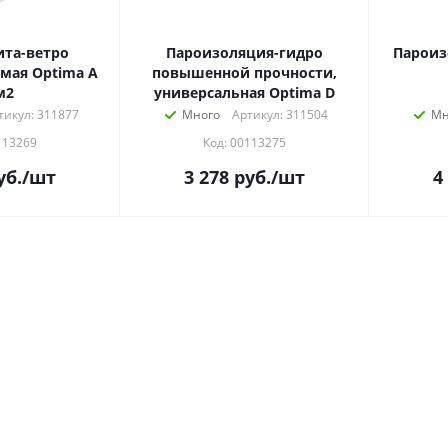
та-ветро
Пароизоляция-гидро
Пароиз
мая Optima A
повышенной прочности,
м2
универсальная Optima D
тикул: 311877
Много
Артикул: 311504
Мн
113269
Код: 00113275
уб.
/шт
3 278
руб.
/шт
4