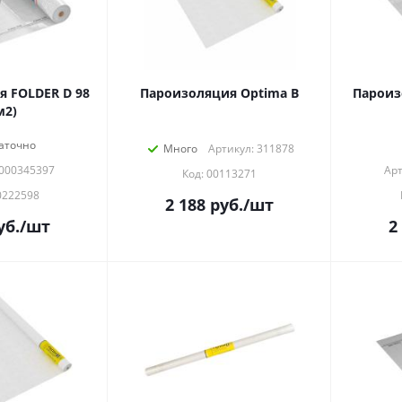
 FOLDER D 98
Пароизоляция Optima В
Пароиз
м2)
аточно
Много
Артикул: 311878
0000345397
Арт
Код: 00113271
0222598
2 188
руб.
/шт
уб.
/шт
2