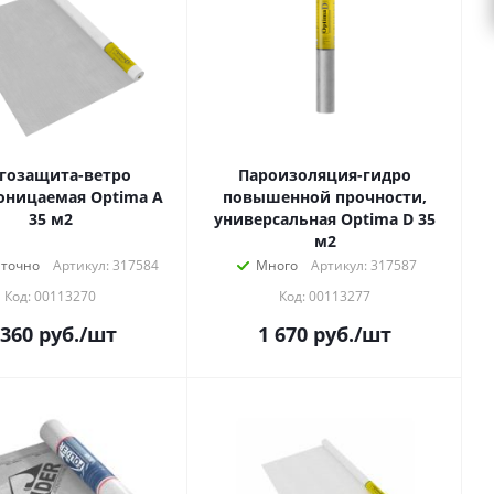
гозащита-ветро
Пароизоляция-гидро
оницаемая Optima A
повышенной прочности,
35 м2
универсальная Optima D 35
м2
аточно
Артикул: 317584
Много
Артикул: 317587
Код: 00113270
Код: 00113277
 360
руб.
/шт
1 670
руб.
/шт