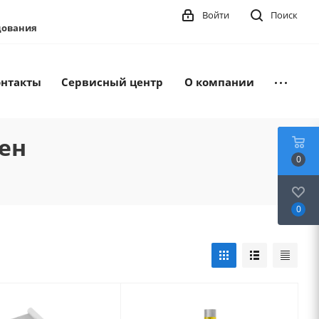
Войти
Поиск
удования
онтакты
Сервисный центр
О компании
тен
0
0