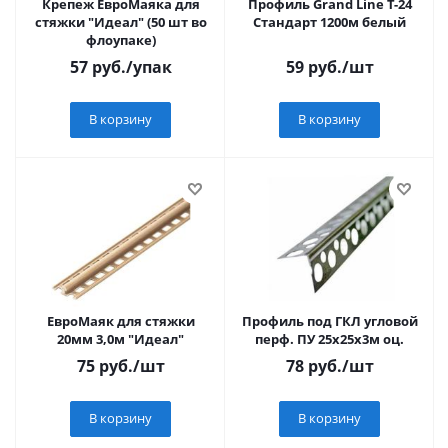
Крепеж ЕвроМаяка для
Профиль Grand Line Т-24
стяжки "Идеал" (50 шт во
Стандарт 1200м белый
флоупаке)
57
руб.
/упак
59
руб.
/шт
В корзину
В корзину
ЕвроМаяк для стяжки
Профиль под ГКЛ угловой
20мм 3,0м "Идеал"
перф. ПУ 25х25х3м оц.
75
руб.
/шт
78
руб.
/шт
В корзину
В корзину