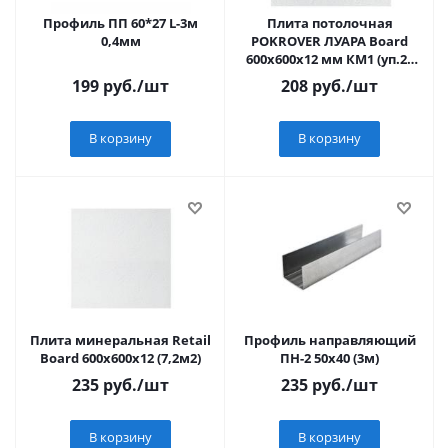
Профиль ПП 60*27 L-3м
Плита потолочная
0,4мм
POKROVER ЛУАРА Board
600х600х12 мм КМ1 (уп.20
шт)
199
руб.
/шт
208
руб.
/шт
В корзину
В корзину
Плита минеральная Retail
Профиль направляющий
Board 600х600х12 (7,2м2)
ПН-2 50х40 (3м)
235
руб.
/шт
235
руб.
/шт
В корзину
В корзину