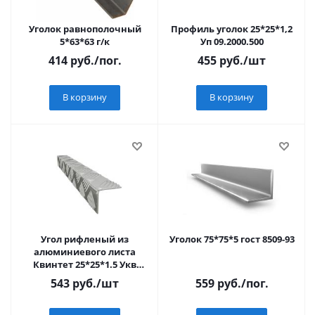
Уголок равнополочный
Профиль уголок 25*25*1,2
5*63*63 г/к
Уп 09.2000.500
414
руб.
/пог.
455
руб.
/шт
В корзину
В корзину
Угол рифленый из
Уголок 75*75*5 гост 8509-93
алюминиевого листа
Квинтет 25*25*1.5 Укв
03.1000.500
543
руб.
/шт
559
руб.
/пог.