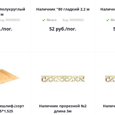
 полукруглый
Наличник "80 гладкий 2,2 м
Наличн
 м
Код: 00090605
Много
Код: 00090602
Мн
.
/пог.
52
руб.
/пог.
ешлиф.(сорт
Наличник прорезной №2
Налич
25*1,525
длина 3м