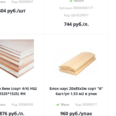
Много
ого
Код: 00090607
Артикул: 00000000177
604
руб.
/шт
Код: ЦБ-0228851
744
руб.
/л.
 8мм (сорт 4/4) НШ
Блок-хаус 20х85х3м сорт "А"
1525*1525) ФК
6шт/уп 1,53 м2 в упак
ого
Код: 00080430
Мало
Код: 00089017
876
руб.
/л.
960
руб.
/упак