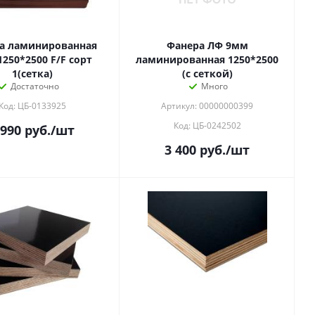
а ламинированная
Фанера ЛФ 9мм
250*2500 F/F сорт
ламинированная 1250*2500
1(сетка)
(с сеткой)
Достаточно
Много
Код: ЦБ-0133925
Артикул: 00000000399
Код: ЦБ-0242502
 990
руб.
/шт
3 400
руб.
/шт