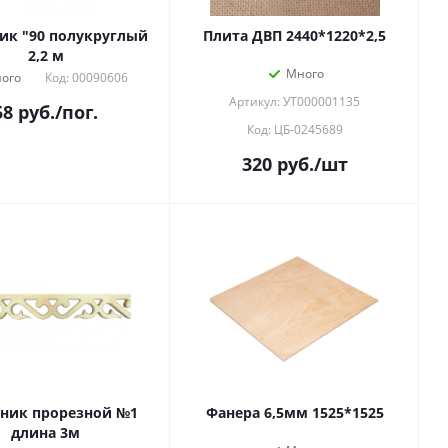
ик "90 полукруглый
Плита ДВП 2440*1220*2,5
2,2 м
Много
ого
Код: 00090606
Артикул: УТ000001135
58
руб.
/пог.
Код: ЦБ-0245689
320
руб.
/шт
ник прорезной №1
Фанера 6,5мм 1525*1525
длина 3м