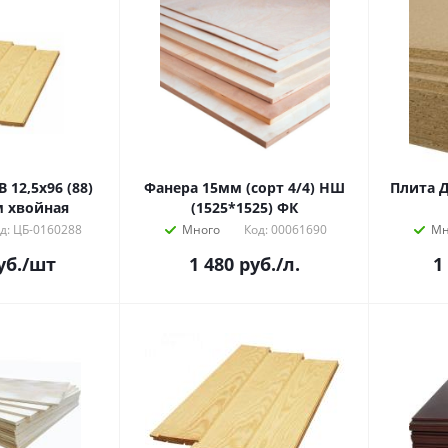
 12,5х96 (88)
Фанера 15мм (сорт 4/4) НШ
Плита Д
м хвойная
(1525*1525) ФК
д: ЦБ-0160288
Много
Код: 00061690
Мн
уб.
/шт
1 480
руб.
/л.
1