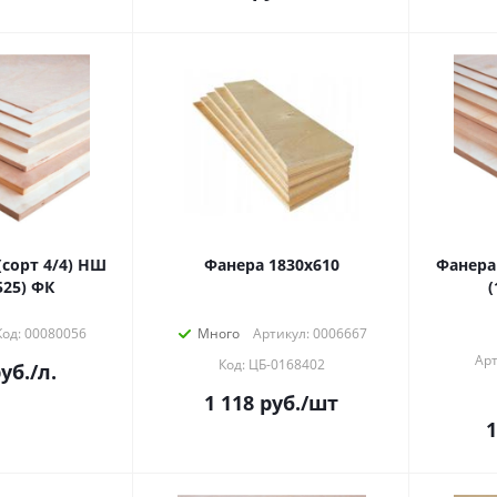
сорт 4/4) НШ
Фанера 1830х610
Фанера
525) ФК
(
Код: 00080056
Много
Артикул: 0006667
Арт
Код: ЦБ-0168402
уб.
/л.
1 118
руб.
/шт
1