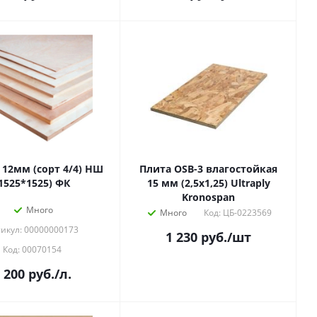
 12мм (сорт 4/4) НШ
Плита OSB-3 влагостойкая
1525*1525) ФК
15 мм (2,5х1,25) Ultraply
Kronospan
Много
Много
Код: ЦБ-0223569
икул: 00000000173
1 230
руб.
/шт
Код: 00070154
 200
руб.
/л.