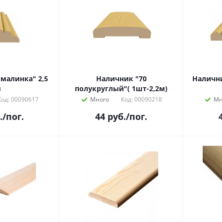
 малинка" 2,5
Наличник "70
Налични
м
полукруглый"( 1шт-2,2м)
Код: 00090617
Много
Код: 00090218
Мн
.
/пог.
44
руб.
/пог.