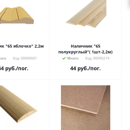
к "65 яблочко" 2,2м
Наличник "65
полукруглый"( 1шт-2,2м)
ого
Код: 00090601
Много
Код: 00090219
44
руб.
/пог.
44
руб.
/пог.