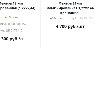
Фанера 18 мм
Фанера 21мм
ованная (1,22х2,44)
ламинированная 1,22х2,44
Кроношпан
Много
Много
Код: ЦБ-0239672
икул: 00000000157
4 700
руб.
/шт
Код: ЦБ-0171119
 300
руб.
/л.
→