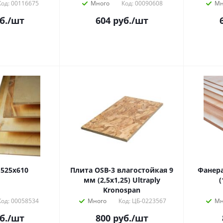
Код: 00116675
Много
Код: 00090608
Мн
б.
/шт
604
руб.
/шт
525х610
Плита OSB-3 влагостойкая 9
Фанера
мм (2,5х1,25) Ultraply
(
Kronospan
Код: 00058534
Много
Код: ЦБ-0223567
Мн
б.
/шт
800
руб.
/шт