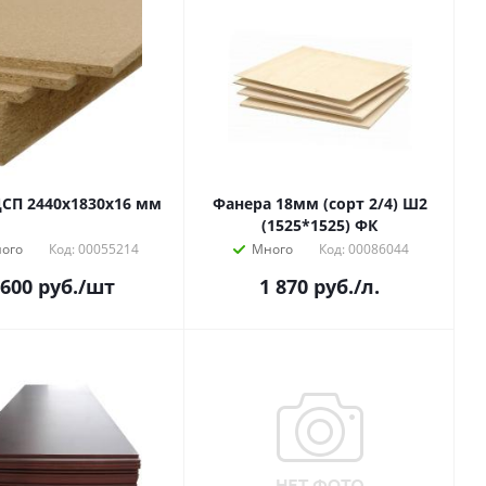
СП 2440х1830х16 мм
Фанера 18мм (сорт 2/4) Ш2
(1525*1525) ФК
ого
Код: 00055214
Много
Код: 00086044
 600
руб.
/шт
1 870
руб.
/л.