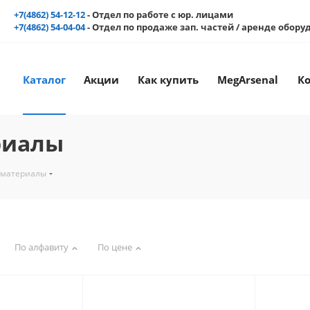
+7(4862) 54-12-12
- Отдел по работе с юр. лицами
+7(4862) 54-04-04
- Отдел по продаже зап. частей / аренде обор
Каталог
Акции
Как купить
MegArsenal
К
риалы
 материалы
По алфавиту
По цене