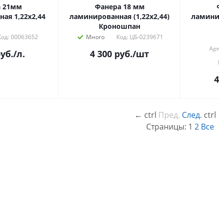
 21мм
Фанера 18 мм
ая 1,22х2,44
ламинированная (1,22х2,44)
ламинир
Кроношпан
Код: 00063652
Много
Код: ЦБ-0239671
Арт
уб.
/л.
4 300
руб.
/шт
4
←
ctrl
Пред.
След.
ctrl
Страницы:
1
2
Все