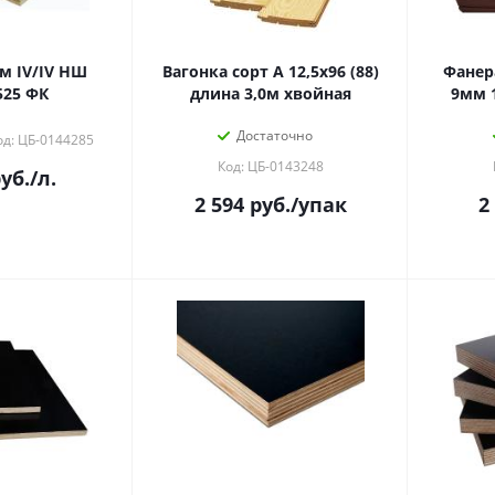
м IV/IV НШ
Вагонка сорт А 12,5х96 (88)
Фанер
525 ФК
длина 3,0м хвойная
9мм 1
Достаточно
од: ЦБ-0144285
Код: ЦБ-0143248
уб.
/л.
2 594
руб.
/упак
2