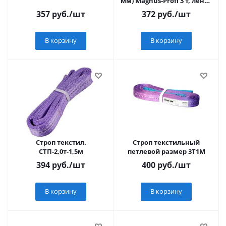
мм) Magnus-Profi 3 т, лента
35 мм
357
руб.
/шт
372
руб.
/шт
В корзину
В корзину
Строп текстил.
Строп текстильный
СТП-2,0т-1,5м
петлевой размер 3T1M
394
руб.
/шт
400
руб.
/шт
В корзину
В корзину