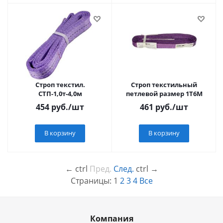
Строп текстил.
Строп текстильный
СТП-1,0т-4,0м
петлевой размер 1T6M
454
руб.
/шт
461
руб.
/шт
В корзину
В корзину
←
ctrl
Пред.
След.
ctrl
→
Страницы:
1
2
3
4
Все
Компания