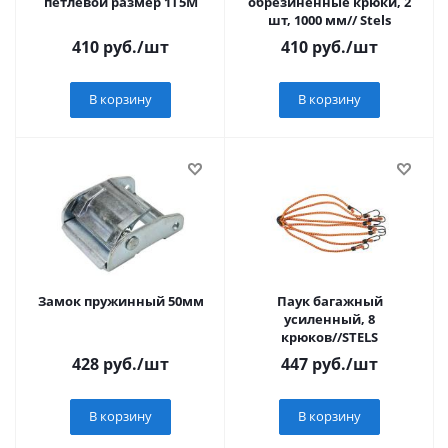
петлевой размер 1T5M
обрезиненные крюки, 2
шт, 1000 мм// Stels
410
руб.
/шт
410
руб.
/шт
В корзину
В корзину
Замок пружинный 50мм
Паук багажный
усиленный, 8
крюков//STELS
428
руб.
/шт
447
руб.
/шт
В корзину
В корзину