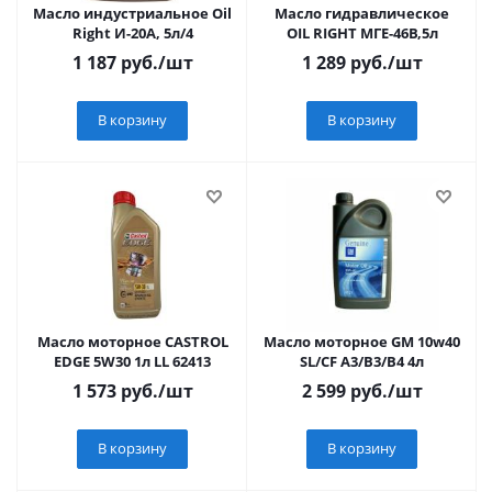
Масло индустриальное Oil
Масло гидравлическое
Right И-20А, 5л/4
OIL RIGHT МГЕ-46В,5л
1 187
руб.
/шт
1 289
руб.
/шт
В корзину
В корзину
Масло моторное CASTROL
Масло моторное GM 10w40
EDGE 5W30 1л LL 62413
SL/CF A3/B3/B4 4л
1 573
руб.
/шт
2 599
руб.
/шт
В корзину
В корзину