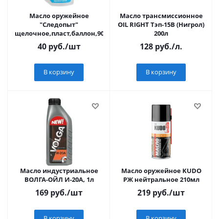
Масло оружейное
Масло трансмиссионное
"Следопыт"
OIL RIGHT Тэп-15В (Нигрол)
щелочное,пласт,баллон,90мл/50/
200л
40
руб.
/шт
128
руб.
/л.
В корзину
В корзину
Масло индустриальное
Масло оружейное KUDO
ВОЛГА-ОЙЛ И-20А, 1л
РЖ нейтральное 210мл
169
руб.
/шт
219
руб.
/шт
В корзину
В корзину