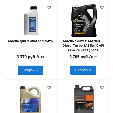
Масло для фильтра 1 литр
Масло синтет. MANNOL
Diеsel Turbo SAE 5w40 API
CF-4 (cинтет.) 5л/ 4
3 379
руб.
/шт
3 705
руб.
/шт
В корзину
В корзину