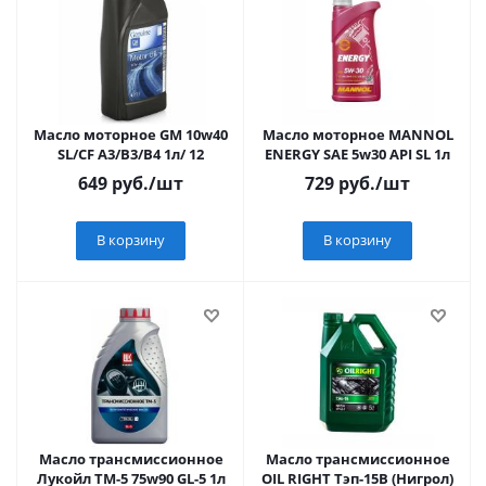
Масло моторное GM 10w40
Масло моторное MANNOL
SL/CF A3/B3/B4 1л/ 12
ENERGY SAE 5w30 API SL 1л
649
руб.
/шт
729
руб.
/шт
В корзину
В корзину
Масло трансмиссионное
Масло трансмиссионное
Лукойл ТМ-5 75w90 GL-5 1л
OIL RIGHT Тэп-15В (Нигрол)