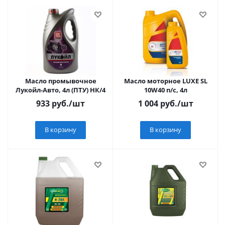
Масло промывочное
Масло моторное LUXE SL
Лукойл-Авто, 4л (ПТУ) НК/4
10W40 п/с, 4л
933
руб.
/шт
1 004
руб.
/шт
В корзину
В корзину