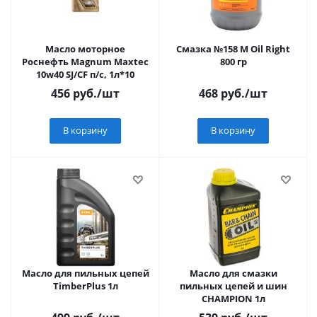
Масло моторное
Смазка №158 М Oil Right
Роснефть Magnum Maxtec
800 гр
10w40 SJ/CF п/с, 1л*10
456
руб.
/шт
468
руб.
/шт
В корзину
В корзину
Масло для пильных цепей
Масло для смазки
TimberPlus 1л
пильных цепей и шин
CHAMPION 1л