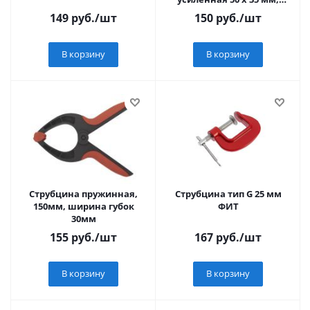
двухкомпонентные
149
руб.
/шт
150
руб.
/шт
рукоятки// Denzel
В корзину
В корзину
Струбцина пружинная,
Струбцина тип G 25 мм
150мм, ширина губок
ФИТ
30мм
155
руб.
/шт
167
руб.
/шт
В корзину
В корзину