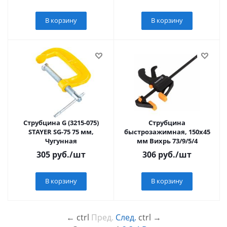
В корзину
В корзину
Струбцина G (3215-075)
Струбцина
STAYER SG-75 75 мм,
быстрозажимная, 150х45
Чугунная
мм Вихрь 73/9/5/4
305
руб.
/шт
306
руб.
/шт
В корзину
В корзину
←
ctrl
Пред.
След.
ctrl
→