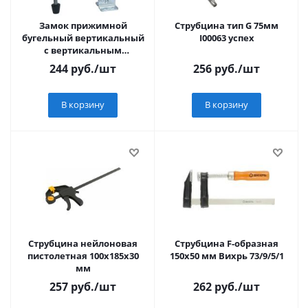
Замок прижимной
Струбцина тип G 75мм
бугельный вертикальный
I00063 успех
с вертикальным
основанием, цинк
244
руб.
/шт
256
руб.
/шт
В корзину
В корзину
Струбцина нейлоновая
Струбцина F-образная
пистолетная 100х185х30
150х50 мм Вихрь 73/9/5/1
мм
257
руб.
/шт
262
руб.
/шт