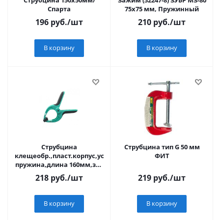
Струбцина 150х50мм/
Зажим (32247-8) ЗУБР МЗ-80
Спарта
75х75 мм, Пружинный
196
руб.
/шт
210
руб.
/шт
В корзину
В корзину
Струбцина
Струбцина тип G 50 мм
клещеобр.,пласт.корпус,усиленная
ФИТ
пружина,длина 160мм,зев
70мм,Sturm!
218
руб.
/шт
219
руб.
/шт
В корзину
В корзину