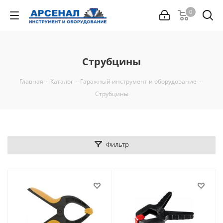
0
Струбцины
Главная
-
Каталог
-
Гаражный инструмент и оборудование
-
Струбцины
Фильтр