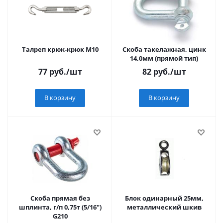
Талреп крюк-крюк М10
Скоба такелажная, цинк
14,0мм (прямой тип)
77
руб.
/шт
82
руб.
/шт
В корзину
В корзину
Скоба прямая без
Блок одинарный 25мм,
шплинта, г/п 0,75т (5/16")
металлический шкив
G210