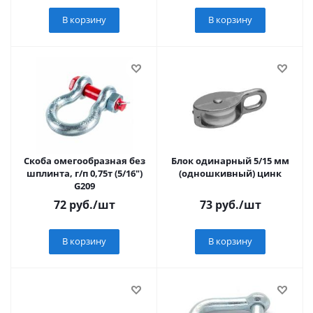
В корзину
В корзину
Скоба омегообразная без
Блок одинарный 5/15 мм
шплинта, г/п 0,75т (5/16")
(одношкивный) цинк
G209
72
руб.
/шт
73
руб.
/шт
В корзину
В корзину