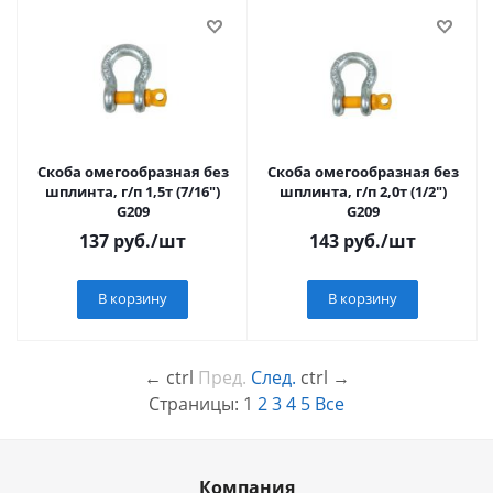
Скоба омегообразная без
Скоба омегообразная без
шплинта, г/п 1,5т (7/16")
шплинта, г/п 2,0т (1/2")
G209
G209
137
руб.
/шт
143
руб.
/шт
В корзину
В корзину
←
ctrl
Пред.
След.
ctrl
→
Страницы:
1
2
3
4
5
Все
Компания