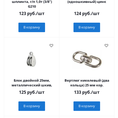
шплинта, г/п 1,0т (3/8")
(одношкивный) цинк
G210
123
руб.
/шт
124
руб.
/шт
В корзину
В корзину
Блок двойной 25мм,
Вертлюг никелевый (два
металлический шкив,
кольца) 25 мм кор.
125
руб.
/шт
133
руб.
/шт
В корзину
В корзину