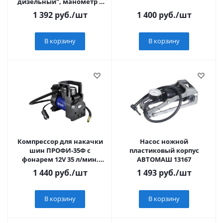
дизельный", манометр в
резиновом чехле,блистер
1 392
руб.
/шт
1 400
руб.
/шт
В корзину
В корзину
Компрессор для накачки
Насос ножной
шин ПРОФИ-35Ф с
пластиковый корпус
фонарем 12V 35 л/мин.
АВТОМАШ 13167
БелАК
1 440
руб.
/шт
1 493
руб.
/шт
В корзину
В корзину