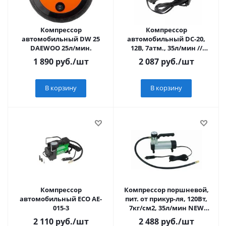
Компрессор
Компрессор
автомобильный DW 25
автомобильный DC-20,
DAEWOO 25л/мин.
12В, 7атм., 35л/мин //
Denzel
1 890
руб.
/шт
2 087
руб.
/шт
В корзину
В корзину
Компрессор
Компрессор поршневой,
автомобильный ECO AE-
пит. от прикур-ля, 120Вт,
015-3
7кг/см2, 35л/мин NEW
GALAXY 03.21.010
2 110
руб.
/шт
2 488
руб.
/шт