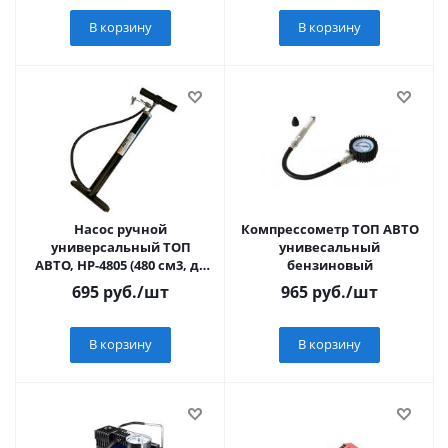
В корзину
В корзину
Насос ручной
Компрессометр ТОП АВТО
универсальный ТОП
унивесальный
АВТО, НР-4805 (480 см3, до
бензиновый
5 АТМ), метал., 3 насадки,
695
руб.
/шт
965
руб.
/шт
в пакете с клап
В корзину
В корзину