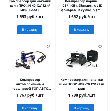
Компрессор для накачки
Компрессор поршн.
шин ПРОФИ-40 12V 42 л/
12В/140Вт, 25л/мин, c LED
мин. БелАК
фонарем, в сумке, Sigma
NEW GALAXY Optima
1 553
руб.
/шт
1 652
руб.
/шт
В корзину
В корзину
Компрессор
Компрессор для накачки
автомобильный
шин НОВИЧОК -20 12V 27 л/
поршневой ТОП АВТО
мин
КА-3502 (35л/мин, до 9,5
1 767
руб.
/шт
1 788
руб.
/шт
Атм/140PSI,
универсальные насад
В корзину
В корзину