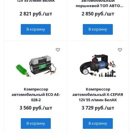
12V 55 л/мин БелАK
автомобильный
поршневой ТОП АВТО
КА-3503Ф, ФОНАРЬ
2 821
руб.
/шт
2 850
руб.
/шт
светодиодный (35л/мин,
до 7,5 Атм/110PS
В корзину
В корзину
Компрессор
Компрессор
автомобильный ECO AE-
автомобильный Х-СЕРИЯ
028-2
12V 55 л/мин БелАК
3 560
руб.
/шт
3 729
руб.
/шт
В корзину
В корзину