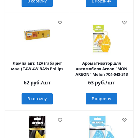
В корзину
В корзину
Лампа авт. 12V (габарит
Ароматизатор для
мал.) T4W 4W BA9s Philips
автомобиля Аreon "MON
АREON" Melon 704-043-313
62
руб.
/шт
63
руб.
/шт
В корзину
В корзину