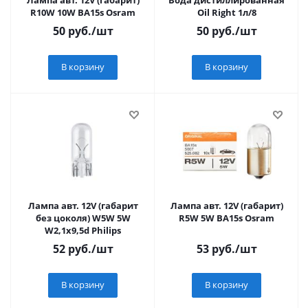
Лампа авт. 12V (габарит)
Вода дистиллированная
R10W 10W BA15s Osram
Oil Right 1л/8
50
руб.
/шт
50
руб.
/шт
В корзину
В корзину
Лампа авт. 12V (габарит
Лампа авт. 12V (габарит)
без цоколя) W5W 5W
R5W 5W BA15s Osram
W2,1x9,5d Philips
52
руб.
/шт
53
руб.
/шт
В корзину
В корзину