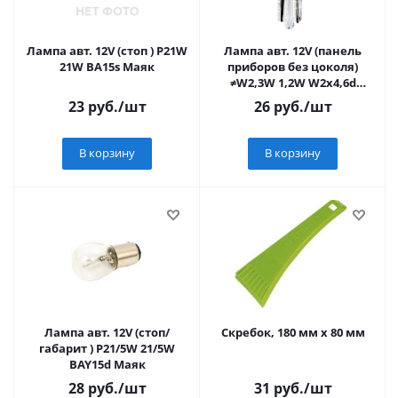
Лампа авт. 12V (стоп ) P21W
Лампа авт. 12V (панель
21W BA15s Маяк
приборов без цоколя)
≠W2,3W 1,2W W2x4,6d
Narva
23
руб.
/шт
26
руб.
/шт
В корзину
В корзину
Лампа авт. 12V (стоп/
Скребок, 180 мм х 80 мм
габарит ) P21/5W 21/5W
BAY15d Маяк
28
руб.
/шт
31
руб.
/шт