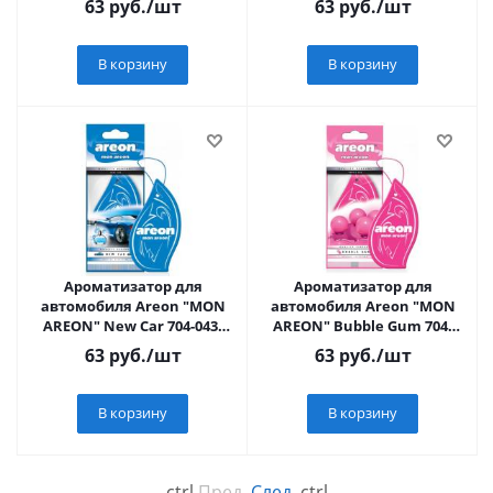
63
руб.
/шт
63
руб.
/шт
В корзину
В корзину
Ароматизатор для
Ароматизатор для
автомобиля Аreon "MON
автомобиля Аreon "MON
АREON" New Car 704-043-
АREON" Bubble Gum 704-
327
043-320
63
руб.
/шт
63
руб.
/шт
В корзину
В корзину
←
ctrl
Пред.
След.
ctrl
→