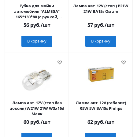
Губка для мойки
Лампа авт. 12V (стоп ) P21W
автомобиля "ALMEGA"
21W BA15s Osram
165*130*80 (с ручкой,
ячеистая)
56
руб.
/шт
57
руб.
/шт
В корзину
В корзину
Лампа авт. 12V (стоп без
Лампа авт. 12V (габарит)
цоколя) W21W 21W W3x16d
R5W 5W BA15s Philips
Маяк
60
руб.
/шт
62
руб.
/шт