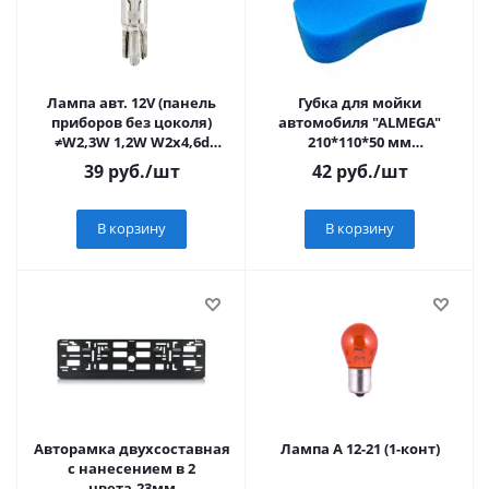
Лампа авт. 12V (панель
Губка для мойки
приборов без цоколя)
автомобиля "ALMEGA"
≠W2,3W 1,2W W2x4,6d
210*110*50 мм
Osram
("восьмерка")
39
руб.
/шт
42
руб.
/шт
В корзину
В корзину
Авторамка двухсоставная
Лампа А 12-21 (1-конт)
с нанесением в 2
цвета,23мм