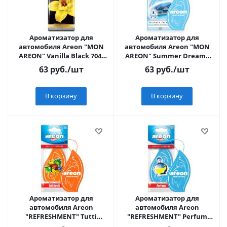
Ароматизатор для
Ароматизатор для
автомобиля Аreon "MON
автомобиля Аreon "MON
АREON" Vanilla Black 704-
АREON" Summer Dreams
043-331
704-043-318
63
руб.
/шт
63
руб.
/шт
В корзину
В корзину
Ароматизатор для
Ароматизатор для
автомобиля Аreon
автомобиля Аreon
"REFRESHMENT" Tutti
"REFRESHMENT" Perfum
Frutti704-045-313
704-045-302