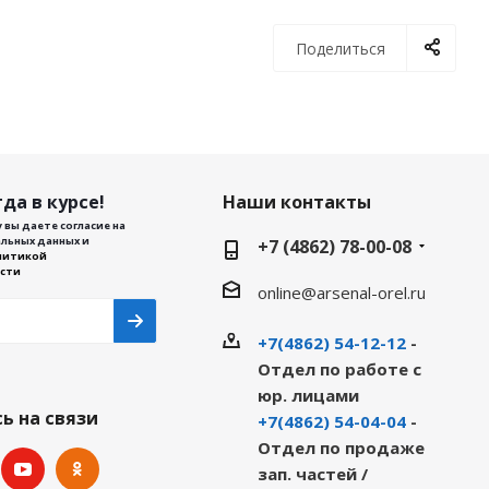
Поделиться
да в курсе!
Наши контакты
 вы даете согласие на
льных данных и
+7 (4862) 78-00-08
литикой
сти
online@arsenal-orel.ru
+7(4862) 54-12-12
-
Отдел по работе с
юр. лицами
ь на связи
+7(4862) 54-04-04
-
Отдел по продаже
зап. частей /