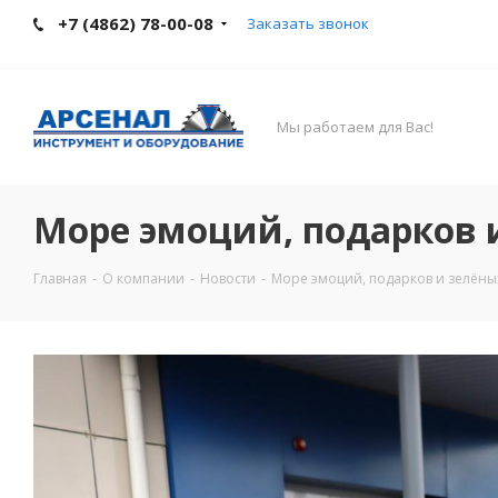
+7 (4862) 78-00-08
Заказать звонок
Мы работаем для Вас!
Море эмоций, подарков 
Главная
-
О компании
-
Новости
-
Море эмоций, подарков и зелёны