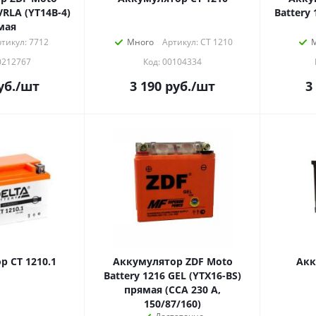
VRLA (YT14B-4)
Battery 
мая
тикул: 7712
Много
Артикул: СТ 1210
0212767
Код: 00104334
уб.
/шт
3 190
руб.
/шт
3
 СТ 1210.1
Аккумулятор ZDF Moto
Акк
Battery 1216 GEL (YTX16-BS)
прямая (ССА 230 А,
150/87/160)