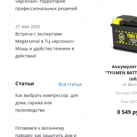
«Арсенал»: территория
профессиональных решений
27 мая 2026
Встреча с экспертами
MegArsenal в ТЦ «Арсенал»:
Мощь и удобство техники в
действии!
Аккумулято
"TYUMEN BATTE
(об
Статьи
Все статьи
Дост
Артикул: 0
Как выбрать компрессор: для
Код: ЦБ-
дома, гаража или
производства
8 549
р
Готовимся к весеннему
паводку: как защитить дом и