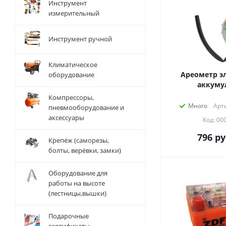
Инструмент
измерительный
Инструмент ручной
Климатическое
Ареометр э
оборудование
аккуму
Компрессоры,
Много
Арт
пневмооборудование и
аксессуары
Код: 00
796
ру
Крепёж (саморезы,
болты, верёвки, замки)
Оборудование для
работы на высоте
(лестницы,вышки)
Подарочные