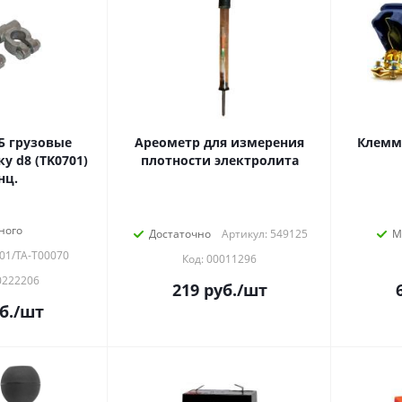
 грузовые
Ареометр для измерения
Клемм
ку d8 (TK0701)
плотности электролита
нц.
ного
Достаточно
Артикул: 549125
М
701/TA-T00070
Код: 00011296
0222206
219
руб.
/шт
б.
/шт