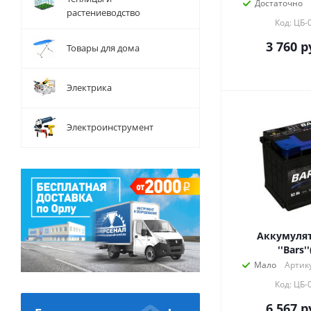
Достаточно
растениеводство
Код: ЦБ-
3 760
р
Товары для дома
Электрика
Электроинструмент
Аккумулят
''Bars'
Мало
Артик
Код: ЦБ-
6 567
р