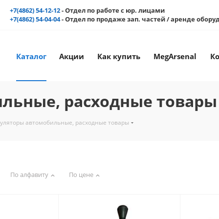
+7(4862) 54-12-12
- Отдел по работе с юр. лицами
+7(4862) 54-04-04
- Отдел по продаже зап. частей / аренде обор
Каталог
Акции
Как купить
MegArsenal
К
льные, расходные товары
уляторы автомобильные, расходные товары
По алфавиту
По цене