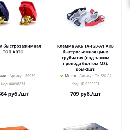
а быстрозажимная
Клемма АКБ TA-F20-A1 АКБ
ТОП АВТО
быстросьемная цинк
трубчатая (под зажим
провода болтом М8),
ком-2шт.
ало
Артикул: 26030
Много
Артикул: TA-F20-A1
Код: 00096234
Код: ЦБ-0222201
664
руб.
/шт
709
руб.
/шт