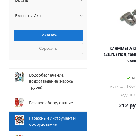
Емкость, А/ч
Клеммы АКБ
Сбросить
(2шт.) под гай
сви
Водообеспечение,
М
водоотведение (насосы,
Артикул: TK 0
трубы)
Код: ЦБ-
Газовое оборудование
212
ру
Гаражный инструмент и
оборудование