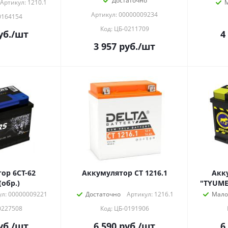
Достаточно
Артикул: 1210.1
Артикул: 00000009234
0164154
Код: ЦБ-0211709
уб.
/шт
4
3 957
руб.
/шт
ор 6СТ-62
Аккумулятор СТ 1216.1
Акк
'(обр.)
"TYUME
ул: 00000009221
Достаточно
Артикул: 1216.1
Мало
0227508
Код: ЦБ-0191906
уб.
/шт
6 590
руб.
/шт
6