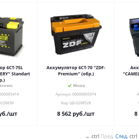
р 6СТ-75L
Аккумулятор 6СТ-70 "ZDF-
Акк
RY" Standart
Premium" (обр.)
"CAMEL
р.)
аточно
Много
0000005414
Артикул: 00000005974
А
0226836
Код: ЦБ-0208528
уб.
/шт
8 562
руб.
/шт
8
←
ctrl
Пред.
След.
ctrl