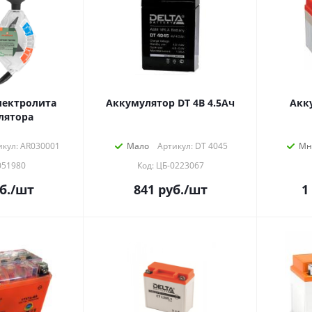
лектролита
Аккумулятор DT 4В 4.5Ач
Акк
лятора
икул: AR030001
Мало
Артикул: DT 4045
Мн
051980
Код: ЦБ-0223067
б.
/шт
841
руб.
/шт
1