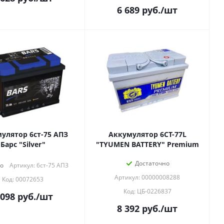
6 689
руб.
/шт
улятор 6ст-75 АПЗ
Аккумулятор 6СТ-77L
Барс "Silver"
"TYUMEN BATTERY" Premium
Достаточно
о
Артикул: 6ст-75 АПЗ
Артикул: 00000008288
Код: 00072653
Код: ЦБ-0226837
 098
руб.
/шт
8 392
руб.
/шт