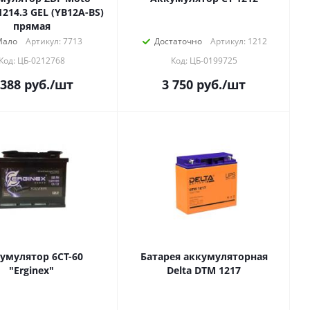
1214.3 GEL (YB12A-BS)
прямая
Мало
Артикул: 7713
Достаточно
Артикул: 1212
Код: ЦБ-0212768
Код: ЦБ-0199725
 388
руб.
/шт
3 750
руб.
/шт
умулятор 6СТ-60
Батарея аккумуляторная
"Erginex"
Delta DTM 1217