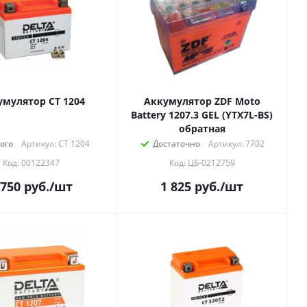
умулятор СТ 1204
Аккумулятор ZDF Moto
Battery 1207.3 GEL (YTX7L-BS)
обратная
ого
Артикул: СТ 1204
Достаточно
Артикул: 7702
Код: 00122347
Код: ЦБ-0212759
 750
руб.
/шт
1 825
руб.
/шт