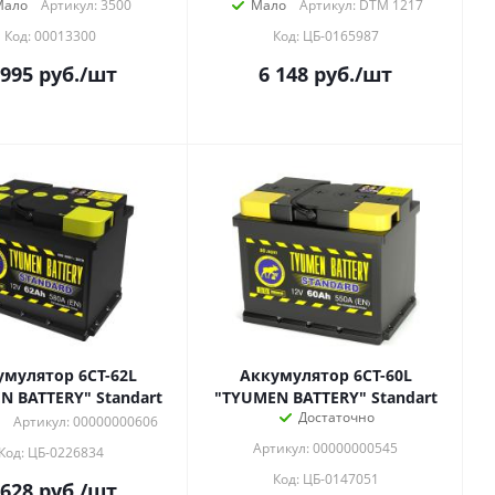
Мало
Артикул: 3500
Мало
Артикул: DTM 1217
Код: 00013300
Код: ЦБ-0165987
 995
руб.
/шт
6 148
руб.
/шт
умулятор 6СТ-62L
Аккумулятор 6СТ-60L
N BATTERY" Standart
"TYUMEN BATTERY" Standart
Достаточно
Артикул: 00000000606
Артикул: 00000000545
Код: ЦБ-0226834
Код: ЦБ-0147051
 628
руб.
/шт