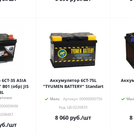
6СТ-35 ASIA
Аккумулятор 6СТ-75L
Аккум
B01 (обр) JIS
"TYUMEN BATTERY" Standart
3L
аточно
Мало
Артикул: 00000000756
Мал
0000009696
Код: ЦБ-0226835
0208487
8 060
руб.
/шт
8
уб.
/шт