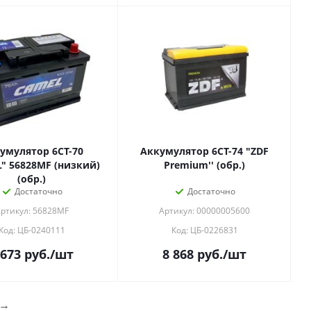
умулятор 6СТ-70
Аккумулятор 6СТ-74 "ZDF
" 56828MF (низкий)
Premium'' (обр.)
(обр.)
Достаточно
Достаточно
ртикул: 56828MF
Артикул: 00000005600
Код: ЦБ-0240111
Код: ЦБ-0226831
 673
руб.
/шт
8 868
руб.
/шт
→