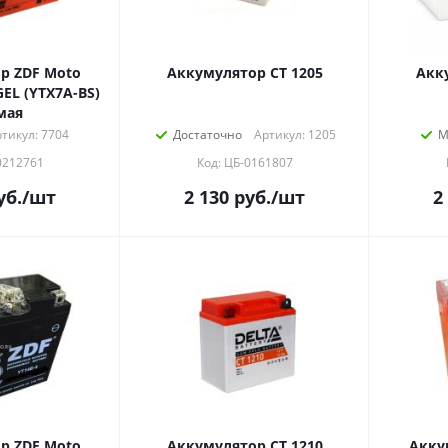
р ZDF Moto
Аккумулятор СТ 1205
Акк
GEL (YTX7A-BS)
мая
тикул: 7704
Достаточно
Артикул: 1205
М
0212761
Код: ЦБ-0161807
уб.
/шт
2 130
руб.
/шт
2
р ZDF Moto
Аккумулятор СТ 1210
Акку