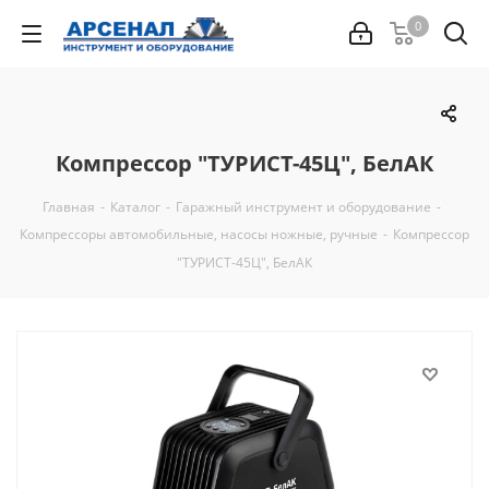
0
Компрессор "ТУРИСТ-45Ц", БелАК
Главная
-
Каталог
-
Гаражный инструмент и оборудование
-
Компрессоры автомобильные, насосы ножные, ручные
-
Компрессор
"ТУРИСТ-45Ц", БелАК