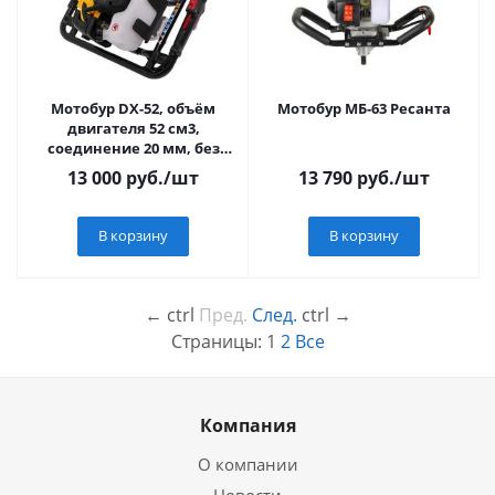
Мотобур DX-52, объём
Мотобур МБ-63 Ресанта
двигателя 52 см3,
соединение 20 мм, без
шнека// Denzel
13 000
руб.
/шт
13 790
руб.
/шт
В корзину
В корзину
←
ctrl
Пред.
След.
ctrl
→
Страницы:
1
2
Все
Компания
О компании