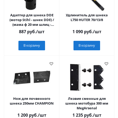
Адаптер для шнека DDE
Удлинитель для шнека
(мотор Stihl - шнек DDE) /
L750 HUTER 70/13/8
(мама ф 20 мм шлиц -
папа ф 20 мм)
887
руб.
/шт
1 090
руб.
/шт
В корзину
В корзину
Нож для почвенного
Лезвия сменные для
шнека 250мм CHAMPION
шнека мотобура 300 мм
MegArsenal
1 200
руб.
/шт
1 235
руб.
/шт