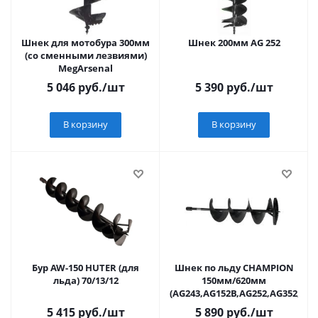
Шнек для мотобура 300мм
Шнек 200мм AG 252
(со сменными лезвиями)
MegArsenal
5 046
руб.
/шт
5 390
руб.
/шт
В корзину
В корзину
Бур AW-150 HUTER (для
Шнек по льду CHAMPION
льда) 70/13/12
150мм/620мм
(AG243,AG152B,AG252,AG352,AG3
5 415
руб.
/шт
5 890
руб.
/шт