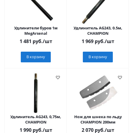
Удлинители буров 1м
Удлинитель AG243, 0.5м,
MegArsenal
CHAMPION
1 481
руб.
/шт
1 969
руб.
/шт
В корзину
В корзину
Удлинитель AG243, 0,75м,
Нож для шнека по льду
CHAMPION
CHAMPION 200мм
1 990
руб.
/шт
2 070
руб.
/шт