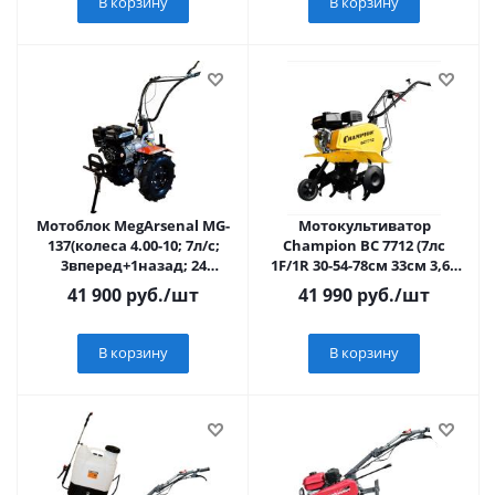
В корзину
В корзину
Мотоблок MegArsenal МG-
Мотокультиватор
137(колеса 4.00-10; 7л/с;
Champion ВC 7712 (7лс
3вперед+1назад; 24
1F/1R 30-54-78см 33см 3,6л
фрезы)
52,1кг)
41 900
руб.
/шт
41 990
руб.
/шт
В корзину
В корзину