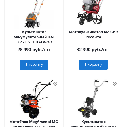
Культиватор
Мотокультиватор БМК-6,5
аккумуляторный DAT
Ресанта
3042Li SET DAEWOO
28 990
руб.
/шт
32 390
руб.
/шт
В корзину
В корзину
Мотоблок MegArsenal МG-
Культиватор
107(колеса 4.00-8; 7л/с;
аккумуляторный 82В VT