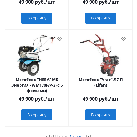
49 900
руб.
/шт
49 900
руб.
/шт
В корзину
В корзину
Мотоблок "НЕВА" МБ
Мотоблок "Агат" Л7-П
Энергия - WM170F/P-2 (с 6
(Lifan)
фрезами)
49 900
руб.
/шт
49 900
руб.
/шт
В корзину
В корзину
←
ctrl
Пред.
След.
ctrl
→