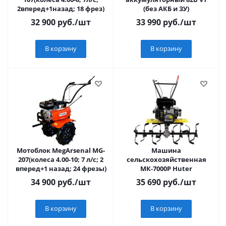
2вперед+1назад; 18 фрез)
(без АКБ и ЗУ)
32 900
руб.
/шт
33 990
руб.
/шт
В корзину
В корзину
Мотоблок MegArsenal МG-
Машина
207(колеса 4.00-10; 7 л/с; 2
сельскохозяйственная
вперед+1 назад; 24 фрезы)
МК-7000Р Huter
34 900
руб.
/шт
35 690
руб.
/шт
В корзину
В корзину