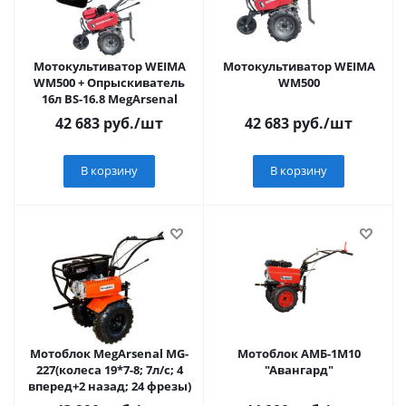
Мотокультиватор WEIMA
Мотокультиватор WEIMA
WM500 + Опрыскиватель
WM500
16л BS-16.8 MegArsenal
42 683
руб.
/шт
42 683
руб.
/шт
В корзину
В корзину
Мотоблок MegArsenal МG-
Мотоблок АМБ-1М10
227(колеса 19*7-8; 7л/с; 4
"Авангард"
вперед+2 назад; 24 фрезы)