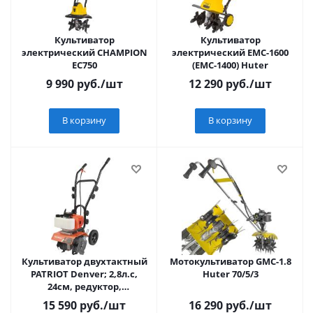
Культиватор
Культиватор
электрический CHAMPION
электрический ЕМС-1600
EC750
(ЕМС-1400) Huter
9 990
руб.
/шт
12 290
руб.
/шт
В корзину
В корзину
Культиватор двухтактный
Мотокультиватор GMC-1.8
PATRIOT Denver; 2,8л.с,
Huter 70/5/3
24см, редуктор,
червячный, скорость 1
15 590
руб.
/шт
16 290
руб.
/шт
вперед