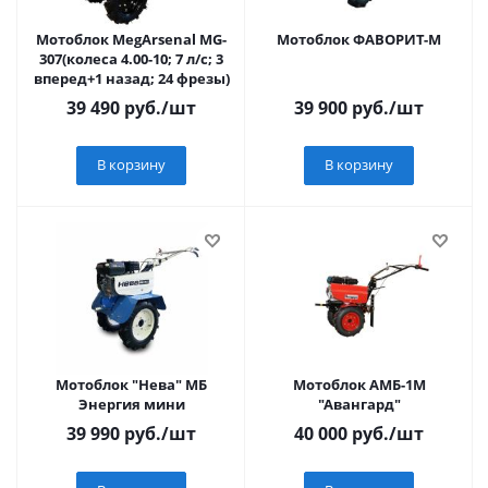
Мотоблок MegArsenal МG-
Мотоблок ФАВОРИТ-М
307(колеса 4.00-10; 7 л/с; 3
вперед+1 назад; 24 фрезы)
39 490
руб.
/шт
39 900
руб.
/шт
В корзину
В корзину
Мотоблок "Нева" МБ
Мотоблок АМБ-1М
Энергия мини
"Авангард"
39 990
руб.
/шт
40 000
руб.
/шт