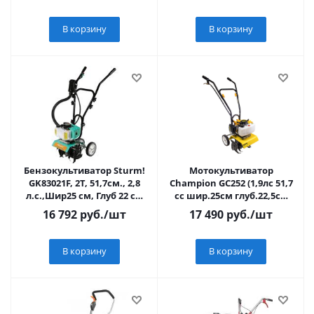
В корзину
В корзину
Бензокультиватор Sturm!
Мотокультиватор
GK83021F, 2T, 51,7см., 2,8
Champion GC252 (1,9лс 51,7
л.с.,Шир25 см, Глуб 22 см
сс шир.25см глуб.22,5см
ВЫНОСНОЙ ФИЛЬТР
1,2л 15,85кг) Китай
16 792
руб.
/шт
17 490
руб.
/шт
В корзину
В корзину