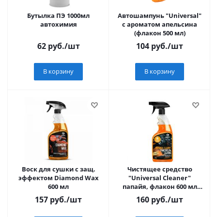
Бутылка ПЭ 1000мл
Автошампунь "Universal"
автохимия
с ароматом апельсина
(флакон 500 мл)
62
руб.
/шт
104
руб.
/шт
В корзину
В корзину
Воск для сушки с защ.
Чистящее средство
эффектом Diamond Wax
"Universal Cleaner"
600 мл
папайя, флакон 600 мл
(арт. 110536)
157
руб.
/шт
160
руб.
/шт