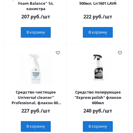
Foam Balance" 1л,
500мл. Ln1601 LAVR
канистра
207
руб.
/шт
222
руб.
/шт
В корзину
В корзину
Средство чистящее
Средство полирующее
Universal cleaner"
"Express polish" флакон
Professional, флакон 600
600мл
мл
227
руб.
/шт
240
руб.
/шт
В корзину
В корзину