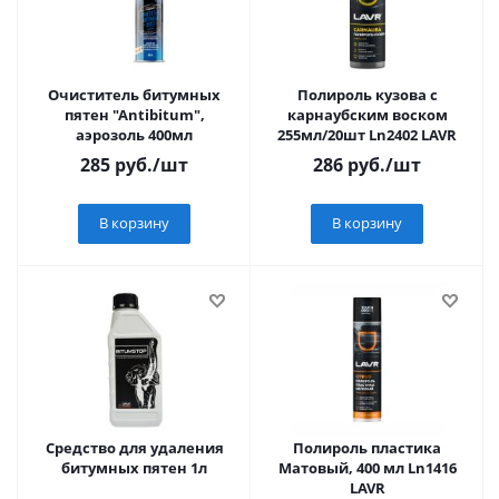
Очиститель битумных
Полироль кузова с
пятен "Antibitum",
карнаубским воском
аэрозоль 400мл
255мл/20шт Ln2402 LAVR
285
руб.
/шт
286
руб.
/шт
В корзину
В корзину
Средство для удаления
Полироль пластика
битумных пятен 1л
Матовый, 400 мл Ln1416
LAVR