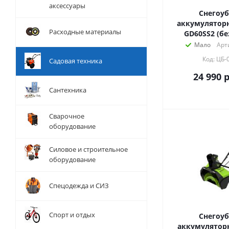
аксессуары
Снегоу
аккумуляторн
Расходные материалы
GD60SS2 (бе
Мало
Арт
Код: ЦБ-
Садовая техника
24 990
р
Сантехника
Сварочное
оборудование
Силовое и строительное
оборудование
Спецодежда и СИЗ
Спорт и отдых
Снегоу
аккумулятор