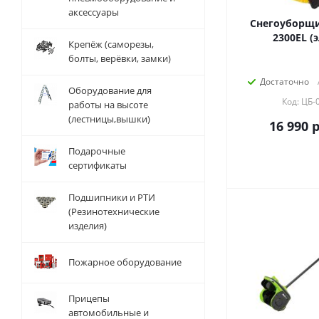
аксессуары
Снегоуборщи
2300ЕL (
Крепёж (саморезы,
болты, верёвки, замки)
Достаточно
Оборудование для
Код: ЦБ-
работы на высоте
(лестницы,вышки)
16 990
р
Подарочные
сертификаты
Подшипники и РТИ
(Резинотехнические
изделия)
Пожарное оборудование
Прицепы
автомобильные и