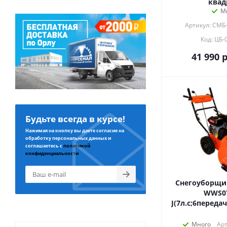
квад
М
Артикул: СМБ-
Код: ЦБ-
41 990
р
Будьте всегда в курсе!
Нажимая на кнопку вы даете согласие на
обработку персональных данных и
соглашаетесь с
политикой
конфиденциальности
Снегоуборщик
WWS0
J(7л.с;6переда
Много
Арт