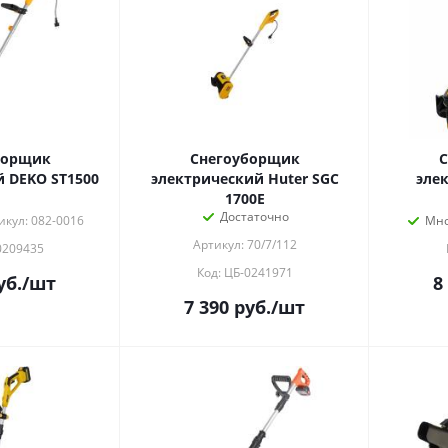
борщик
Снегоуборщик
С
 DEKO ST1500
электрический Huter SGC
эле
1700E
Достаточно
икул: 082-0016
Мно
Артикул: 70/7/112
0209435
Код: ЦБ-0241971
уб.
/шт
8
7 390
руб.
/шт