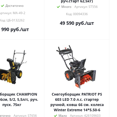
руч.старт 62,5кг)
Достаточно
Много
Артикул: ST556
Артикул: МА-49-2
Код: 00094336
Код: ЦБ-0132262
49 590
руб.
/шт
 990
руб.
/шт
уборщик CHAMPION
Снегоуборщик PATRIOT PS
6см, 5/2, 5,5л/с, руч.
603 LED 7.0 л.с. стартер
пуск. 75кг
ручной, ковш 66 см. колеса
Winter Extreme 14*5.50-6
аточно
Артикул: ST656
Мало
Артикул: 426109603