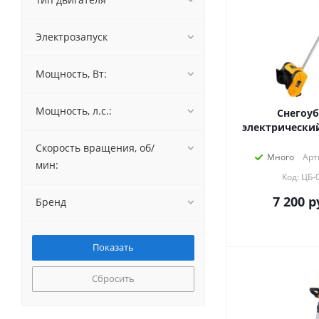
Электрозапуск
Мощность, Вт:
Мощность, л.с.:
Снегоу
электрический
Скорость вращения, об/
Много
Арт
мин:
Код: ЦБ-
7 200
р
Бренд
Сбросить