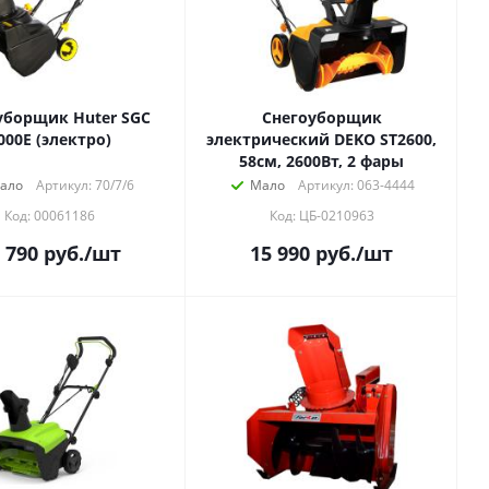
уборщик Huter SGC
Снегоуборщик
000Е (электро)
электрический DEKO ST2600,
58см, 2600Вт, 2 фары
ало
Артикул: 70/7/6
Мало
Артикул: 063-4444
Код: 00061186
Код: ЦБ-0210963
 790
руб.
/шт
15 990
руб.
/шт