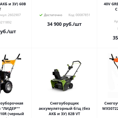
АКБ и ЗУ) 60В
40V GR
T
С
икул: 2602907
Достаточно
Код: 00087851
Ар
0211892
34 900
руб.
/шт
уб.
/шт
35
оуборочная
Снегоуборщик
Снегоу
 "ЛИДЕР""
аккумуляторный б/щ (без
WXS0722
510R (черный
АКБ и ЗУ) 82В VT