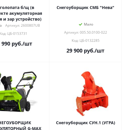
голопата б/щ (в
Снегоуборщик СМБ "Нева"
кте акумуляторная
я и зар устройство)
Мало
о
Артикул: 2600807UB
Артикул: 005.50.0100-022
Код: ЦБ-0153731
Код: ЦБ-0132285
 990
руб.
/шт
29 900
руб.
/шт
НЕГОУБОРЩИК
Снегоуборщик СУН.1 (УГРА)
УЛЯТОРНЫЙ G-MAX