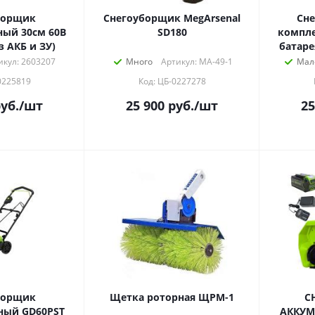
борщик
Снегоуборщик MegArsenal
Сне
ый 30см 60В
SD180
компле
з АКБ и ЗУ)
батаре
икул: 2603207
Много
Артикул: МА-49-1
Мал
0225819
Код: ЦБ-0227278
уб.
/шт
25 900
руб.
/шт
25
борщик
Щетка роторная ЩРМ-1
С
ный GD60PST
АККУМ