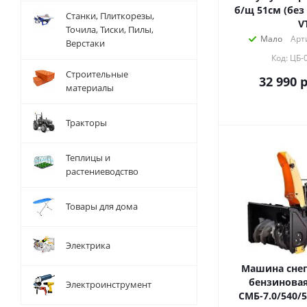
б/щ 51см (без 
Станки, Плиткорезы,
V
Точила, Тиски, Пилы,
Мало
Арт
Верстаки
Код: ЦБ-
Строительные
32 990
р
материалы
Тракторы
Теплицы и
растениеводство
Товары для дома
Электрика
Машина снег
бензиновая
Электроинструмент
СМБ-7.0/540/