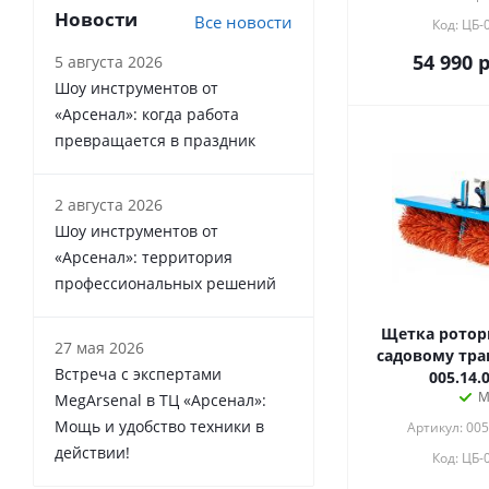
Новости
Все новости
Код: ЦБ-
54 990
р
5 августа 2026
Шоу инструментов от
«Арсенал»: когда работа
превращается в праздник
2 августа 2026
Шоу инструментов от
«Арсенал»: территория
профессиональных решений
Щетка роторн
27 мая 2026
садовому тра
Встреча с экспертами
005.14.
М
MegArsenal в ТЦ «Арсенал»:
Мощь и удобство техники в
Артикул: 005
действии!
Код: ЦБ-