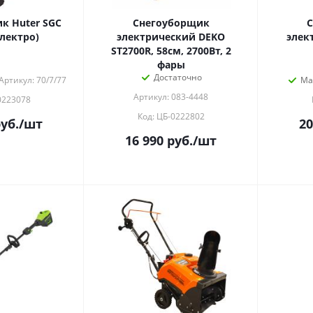
к Huter SGC
Снегоуборщик
C
электро)
электрический DEKO
элек
ST2700R, 58см, 2700Вт, 2
фары
Достаточно
Артикул: 70/7/77
Ма
Артикул: 083-4448
0223078
Код: ЦБ-0222802
уб.
/шт
20
16 990
руб.
/шт