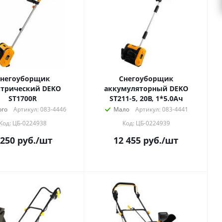
негоуборщик
Снегоуборщик
ктрический DEKO
аккумуляторный DEKO
ST1700R
ST211-5, 20В, 1*5.0Ач
го
Артикул: 083-4446
Мало
Артикул: 083-4441
Код: ЦБ-0224938
Код: ЦБ-0224939
 250
руб.
/шт
12 455
руб.
/шт