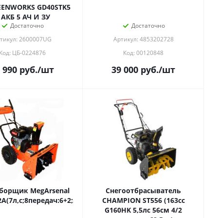
EENWORKS GD40STK5
 АКБ 5 АЧ И ЗУ
Достаточно
Достаточно
тикул: 2600007UG
Артикул: 4853202728
Код: ЦБ-0224876
Код: 00120848
 990
руб.
/шт
39 000
руб.
/шт
борщик MegArsenal
Снегоотбрасыватель
A(7л,с;8передач:6+2;56см*43см)
CHAMPION ST556 (163cc
G160HK 5,5лс 56см 4/2