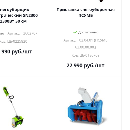
негоуборщик
Приставка снегоуборочная
трический SN2300
ПСУМБ
2300Вт 50 см
Достаточно
ло
Артикул: 2602707
Артикул: 02.04.01 (ПСУМБ
Код: ЦБ-0225820
63.00.00.00.)
 990
руб.
/шт
Код: ЦБ-0186709
22 990
руб.
/шт