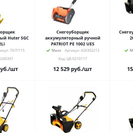
борщик
Снегоуборщик
Снего
ый Huter SGC
аккумуляторный ручной
2
2Li
PATRIOT PE 1002 UES
икул: 70/7/115
Мало
Артикул: 426302212
М
0240397
Код: ЦБ-0210117
уб.
/шт
12 529
руб.
/шт
15