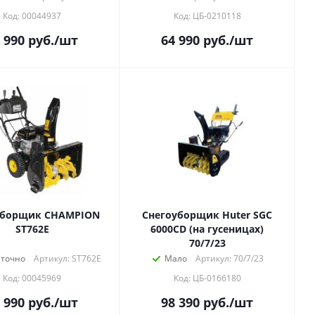
Код: 00044937
Код: ЦБ-0210118
 990
руб.
/шт
64 990
руб.
/шт
уборщик CHAMPION
Снегоуборщик Huter SGC
ST762E
6000CD (на гусеницах)
70/7/23
аточно
Артикул: ST762E
Мало
Артикул: 70/7/23
Код: 00045969
Код: ЦБ-0166180
 990
руб.
/шт
98 390
руб.
/шт