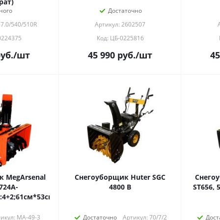
рат)
ного
Достаточно
7.0/540/510R
Артикул: 2602507
0224375
Код: ЦБ-0225816
уб.
/шт
45 990
руб.
/шт
45
 MegArsenal
Снегоуборщик Huter SGC
Снего
724A-
4800 В
ST656, 5
ч:4+2;61см*53см)
икул: МА-49-3
Достаточно
Артикул: 70/7/2
Дост