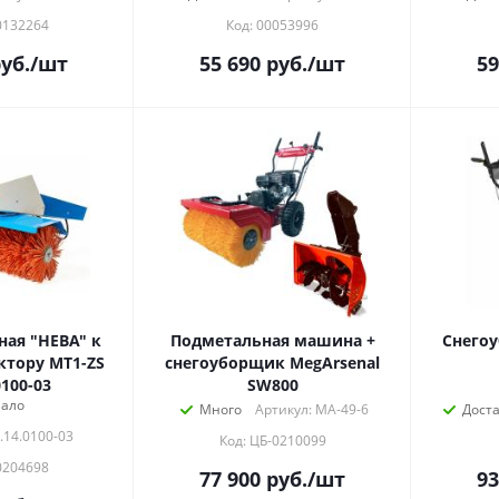
0132264
Код: 00053996
уб.
/шт
55 690
руб.
/шт
59
ая "НЕВА" к
Подметальная машина +
Снего
ктору МТ1-ZS
снегоуборщик MegArsenal
0100-03
SW800
ало
Много
Артикул: МА-49-6
Дост
.14.0100-03
Код: ЦБ-0210099
0204698
77 900
руб.
/шт
93