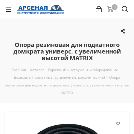
0
Опора резиновая для подкатного
домкрата универс. с увеличенной
высотой MATRIX
Главная
-
Каталог
-
Гаражный инструмент и оборудование
-
Домкраты (подкатные, бутылочные, механические)
-
Опора
резиновая для подкатного домкрата универс. с увеличенной высотой
MATRIX