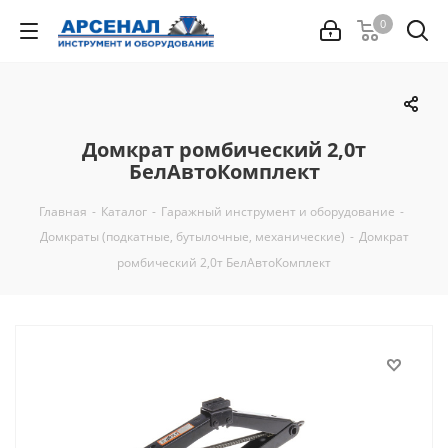
0
Домкрат ромбический 2,0т
БелАвтоКомплект
Главная
-
Каталог
-
Гаражный инструмент и оборудование
-
Домкраты (подкатные, бутылочные, механические)
-
Домкрат
ромбический 2,0т БелАвтоКомплект