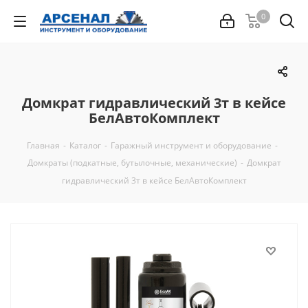
0
Домкрат гидравлический 3т в кейсе
БелАвтоКомплект
Главная
-
Каталог
-
Гаражный инструмент и оборудование
-
Домкраты (подкатные, бутылочные, механические)
-
Домкрат
гидравлический 3т в кейсе БелАвтоКомплект