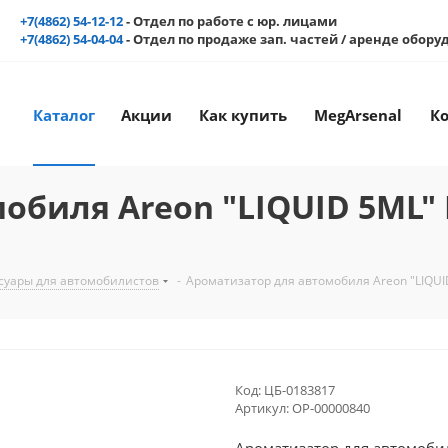
+7(4862) 54-12-12
- Отдел по работе с юр. лицами
+7(4862) 54-04-04
- Отдел по продаже зап. частей / аренде обор
Каталог
Акции
Как купить
MegArsenal
К
биля Аreon "LIQUID 5ML" P
суары для автомобилистов
-
Ароматизатор для автомобиля Аreon "LIQUID
Код:
ЦБ-0183817
Артикул:
ОР-00000840