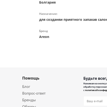
Болгария
Назначение:
для созданяи приятного запахав сал
Бренд
Areon
Помощь
Будьте всег
Нажимая на кнопку в
Блог
обработку персонал
с
политикой конфид
Вопрос-ответ
Бренды
Обзоры