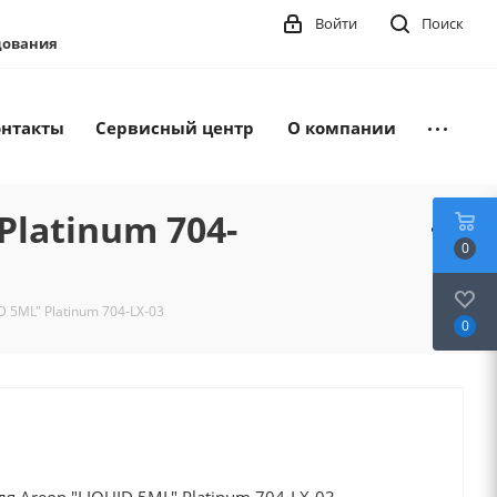
Войти
Поиск
удования
онтакты
Сервисный центр
О компании
latinum 704-
0
 5ML" Platinum 704-LX-03
0