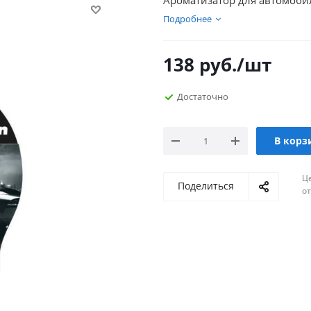
Ароматизатор для автомобил
Подробнее
138
руб.
/шт
Достаточно
В корз
Ц
Поделиться
о