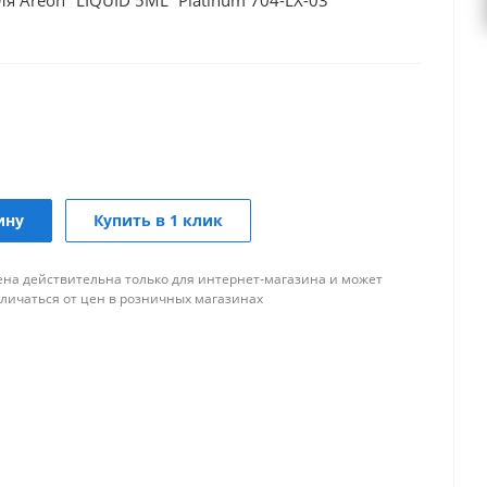
я Аreon "LIQUID 5ML" Platinum 704-LX-03
ину
Купить в 1 клик
ена действительна только для интернет-магазина и может
тличаться от цен в розничных магазинах