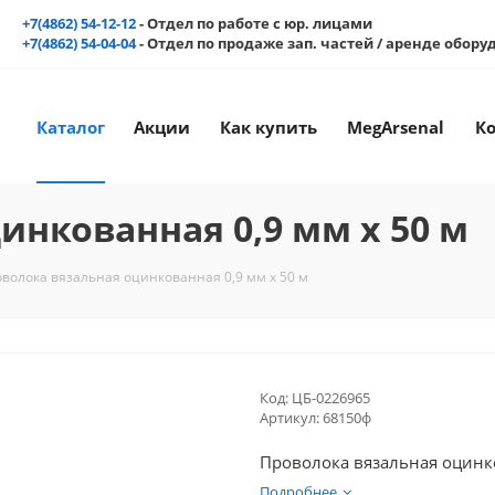
+7(4862) 54-12-12
- Отдел по работе с юр. лицами
+7(4862) 54-04-04
- Отдел по продаже зап. частей / аренде обор
Каталог
Акции
Как купить
MegArsenal
К
инкованная 0,9 мм x 50 м
волока вязальная оцинкованная 0,9 мм x 50 м
Код:
ЦБ-0226965
Артикул:
68150ф
Проволока вязальная оцинко
Подробнее