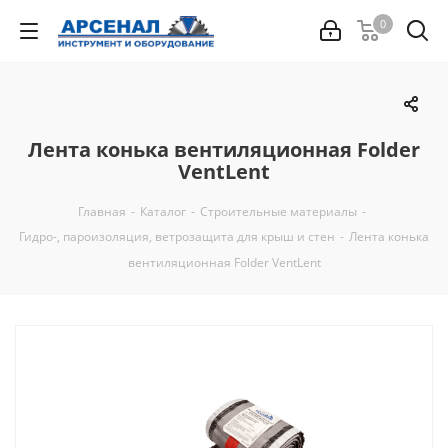
0
Лента конька вентиляционная Folder
VentLent
Главная
-
Каталог
-
Строительные материалы
-
Гидро-, пароизоляция, ветрозащита для крыш и стен
-
Лента конька
вентиляционная Folder VentLent